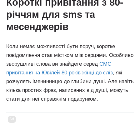
короткі привітання з 80-
річчям для sms та
месенджерів
Коли немає можливості бути поруч, коротке
повідомлення стає містком між серцями. Особливо
зворушливі слова ви знайдете серед
СМС
привітання на Ювілей 80 років жінці до сліз
, які
розчулять іменинницю до глибини душі. Але навіть
кілька простих фраз, написаних від душі, можуть
стати для неї справжнім подарунком.
Ad