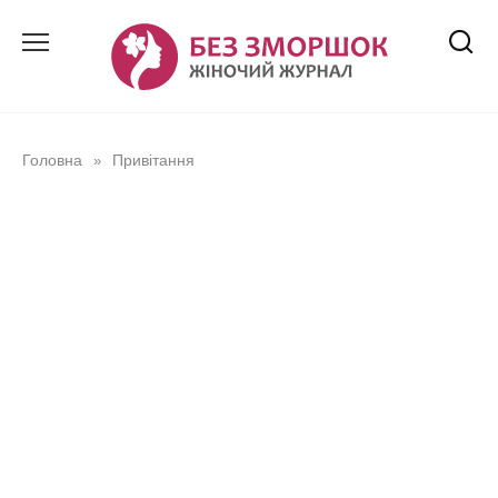
Перейти
до
вмісту
Головна
Привітання
»