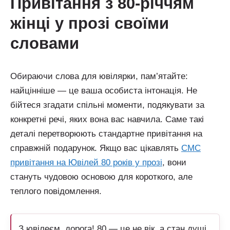
привітання з 80-річчям
жінці у прозі своїми
словами
Обираючи слова для ювілярки, пам’ятайте:
найцінніше — це ваша особиста інтонація. Не
бійтеся згадати спільні моменти, подякувати за
конкретні речі, яких вона вас навчила. Саме такі
деталі перетворюють стандартне привітання на
справжній подарунок. Якщо вас цікавлять
СМС
привітання на Ювілей 80 років у прозі
, вони
стануть чудовою основою для короткого, але
теплого повідомлення.
З ювілеєм, дорога! 80 — це не вік, а стан душі,