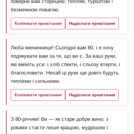
поверне вам сторицею: теплом, турботою і
безмежною повагою.
Копіювати привітання
Надіслати привітання
Люба імениннице! Сьогодні вам 80, і я хочу
подякувати вам за те, що ви є. За ваші руки,
які вміють усе: і хліб спекти, і сльозу втерти, і
благословити. Нехай ці руки ще довго будуть
теплими і сильними.
Копіювати привітання
Надіслати привітання
З 80-річчям! Ви — як старе добре вино: з
роками стаєте лише кращою, мудрішою і