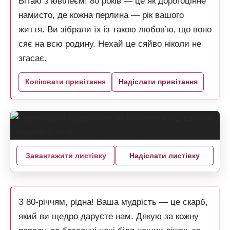
Вітаю з ювілеєм! 80 років — це як дорогоцінне
намисто, де кожна перлина — рік вашого
життя. Ви зібрали їх із такою любов’ю, що воно
сяє на всю родину. Нехай це сяйво ніколи не
згасає.
Копіювати привітання
Надіслати привітання
Завантажити листівку
Надіслати листівку
З 80-річчям, рідна! Ваша мудрість — це скарб,
який ви щедро даруєте нам. Дякую за кожну