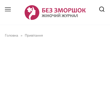
Перейти
до
вмісту
Головна
Привітання
»