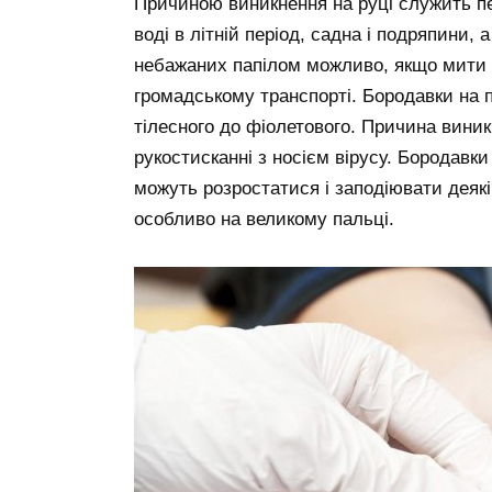
Причиною виникнення на руці служить пе
воді в літній період, садна і подряпини,
небажаних папілом можливо, якщо мити р
громадському транспорті. Бородавки на па
тілесного до фіолетового. Причина виник
рукостисканні з носієм вірусу. Бородавки
можуть розростатися і заподіювати деякі
особливо на великому пальці.