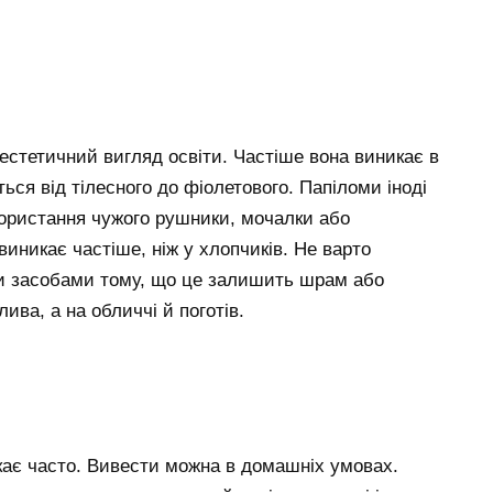
естетичний вигляд освіти. Частіше вона виникає в
ться від тілесного до фіолетового. Папіломи іноді
користання чужого рушники, мочалки або
виникає частіше, ніж у хлопчиків. Не варто
и засобами тому, що це залишить шрам або
ива, а на обличчі й поготів.
кає часто. Вивести можна в домашніх умовах.