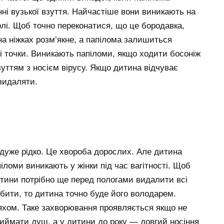
ні вузької взуття. Найчастіше вони виникають на
олі. Щоб точно переконатися, що це бородавка,
на ніжках розм’якне, а папілома залишиться
ні точки. Виникають папіломи, якщо ходити босоніж
уттям з носієм вірусу. Якщо дитина відчуває
 видаляти.
 дуже рідко. Це хвороба дорослих. Але дитина
іломи виникають у жінки під час вагітності. Щоб
тини потрібно ще перед пологами видалити всі
обити, то дитина точно буде його володарем.
хом. Таке захворювання проявляється якщо не
приймати душ, а у дитини до року — довгий носіння