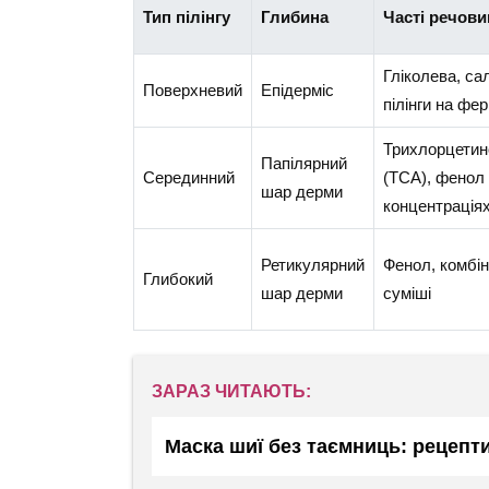
Тип пілінгу
Глибина
Часті речови
Гліколева, са
Поверхневий
Епідерміс
пілінги на фе
Трихлорцетин
Папілярний
Серединний
(TCA), фенол 
шар дерми
концентрація
Ретикулярний
Фенол, комбін
Глибокий
шар дерми
суміші
ЗАРАЗ ЧИТАЮТЬ:
Маска шиї без таємниць: рецепти