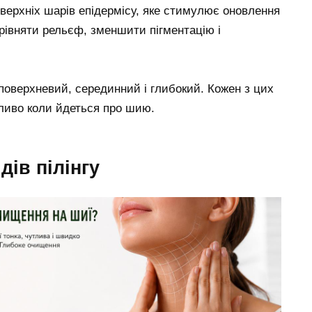
верхніх шарів епідермісу, яке стимулює оновлення
рівняти рельєф, зменшити пігментацію і
 поверхневий, серединний і глибокий. Кожен з цих
бливо коли йдеться про шию.
дів пілінгу