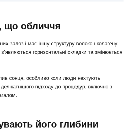
е, що обличчя
их залоз і має іншу структуру волокон колагену.
 з’являються горизонтальні складки та змінюється
вплив сонця, особливо коли люди нехтують
делікатнішого підходу до процедур, включно з
агалом.
і бувають його глибини