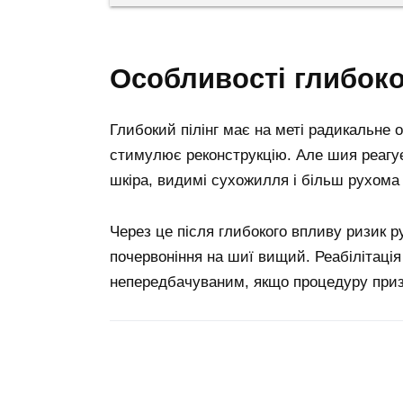
особливості глибок
Глибокий пілінг має на меті радикальне 
стимулює реконструкцію. Але шия реагує 
шкіра, видимі сухожилля і більш рухома 
Через це після глибокого впливу ризик р
почервоніння на шиї вищий. Реабілітаці
непередбачуваним, якщо процедуру приз