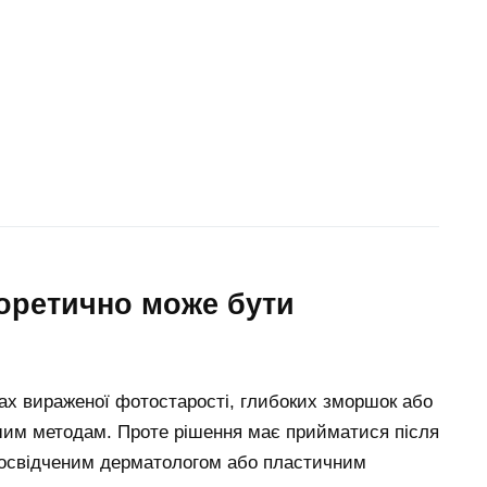
ах вираженої фотостарості, глибоких зморшок або
іншим методам. Проте рішення має прийматися після
з досвідченим дерматологом або пластичним