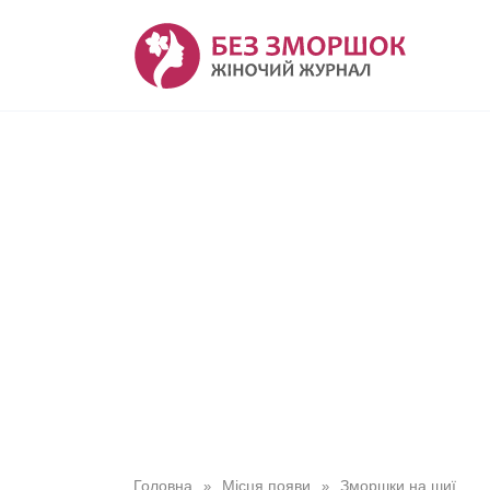
Перейти
до
вмісту
Головна
Місця появи
Зморшки на шиї
»
»