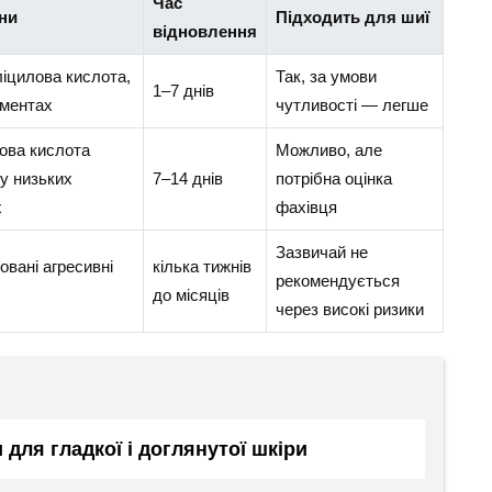
Час
ни
Підходить для шиї
відновлення
ліцилова кислота,
Так, за умови
1–7 днів
рментах
чутливості — легше
ова кислота
Можливо, але
у низьких
7–14 днів
потрібна оцінка
х
фахівця
Зазвичай не
овані агресивні
кілька тижнів
рекомендується
до місяців
через високі ризики
 для гладкої і доглянутої шкіри