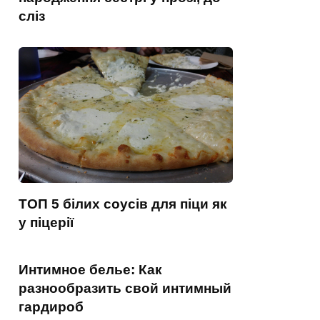
сліз
ТОП 5 білих соусів для піци як
у піцерії
Интимное белье: Как
разнообразить свой интимный
гардироб