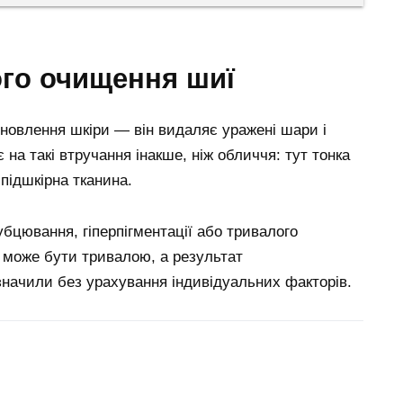
ого очищення шиї
оновлення шкіри — він видаляє уражені шари і
на такі втручання інакше, ніж обличчя: тут тонка
підшкірна тканина.
убцювання, гіперпігментації або тривалого
я може бути тривалою, а результат
начили без урахування індивідуальних факторів.