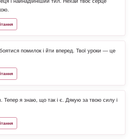
еця і найнадійніший тил. Нехай твоє серце
кою.
ітання
боятися помилок і йти вперед. Твої уроки — це
ітання
 Тепер я знаю, що так і є. Дякую за твою силу і
ітання