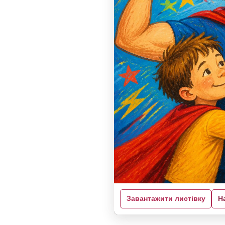
Завантажити листівку
Н