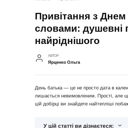
Привітання з Днем
словами: душевні
найріднішого
АВТОР
Ярценко Ольга
День батька — це не просто дата в кален
лишається невимовленим. Прості, але щирі
цій добірці ви знайдете найтепліші побаж
У цій статті ви дізнаєтеся: