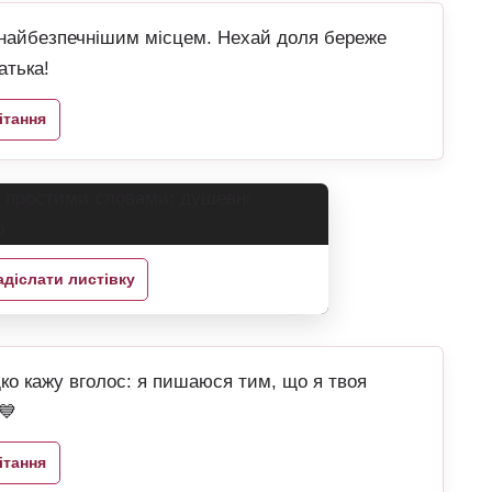
е найбезпечнішим місцем. Нехай доля береже
атька!
ітання
адіслати листівку
ідко кажу вголос: я пишаюся тим, що я твоя
💙
ітання