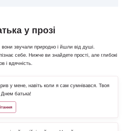
атька у прозі
вони звучали природно і йшли від душі.
пізнає себе. Нижче ви знайдете прості, але глибокі
в і вдячність.
ірив у мене, навіть коли я сам сумнівався. Твоя
 Днем батька!
ітання