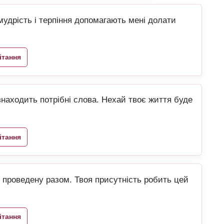
мудрість і терпіння допомагають мені долати
ітання
знаходить потрібні слова. Нехай твоє життя буде
ітання
, проведену разом. Твоя присутність робить цей
ітання