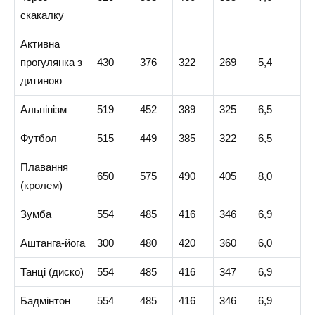
скакалку
Активна
прогулянка з
430
376
322
269
5,4
дитиною
Альпінізм
519
452
389
325
6,5
Футбол
515
449
385
322
6,5
Плавання
650
575
490
405
8,0
(кролем)
Зумба
554
485
416
346
6,9
Аштанга-йога
300
480
420
360
6,0
Танці (диско)
554
485
416
347
6,9
Бадмінтон
554
485
416
346
6,9