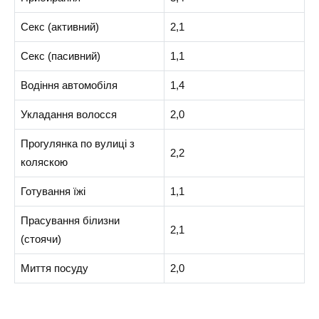
Секс (активний)
2,1
Секс (пасивний)
1,1
Водіння автомобіля
1,4
Укладання волосся
2,0
Прогулянка по вулиці з
2,2
коляскою
Готування їжі
1,1
Прасування білизни
2,1
(стоячи)
Миття посуду
2,0