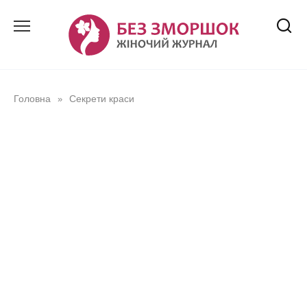
Перейти
до
вмісту
Головна
Секрети краси
»