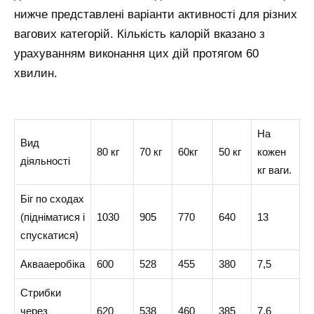
нижче представлені варіанти активності для різних
вагових категорій. Кількість калорій вказано з
урахуванням виконання цих дій протягом 60
хвилин.
На
Вид
80 кг
70 кг
60кг
50 кг
кожен
діяльності
кг ваги.
Біг по сходах
(підніматися і
1030
905
770
640
13
спускатися)
Аквааеробіка
600
528
455
380
7,5
Стрибки
через
620
538
460
385
7,6