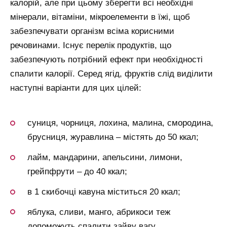
калорій, але при цьому зберегти всі необхідні
мінерали, вітаміни, мікроелементи в їжі, щоб
забезпечувати організм всіма корисними
речовинами. Існує перелік продуктів, що
забезпечують потрібний ефект при необхідності
спалити калорії. Серед ягід, фруктів слід виділити
наступні варіанти для цих цілей:
суниця, чорниця, лохина, малина, смородина,
брусниця, журавлина – містять до 50 ккал;
лайм, мандарини, апельсини, лимони,
грейпфрути – до 40 ккал;
в 1 скибочці кавуна міститься 20 ккал;
яблука, сливи, манго, абрикоси теж
допоможуть спалити зайву вагу.