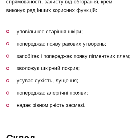
спрямованості, захисту від обгорання, крем
виконує ряд інших корисних функцій:
уповільнює старіння шкіри;
попереджає появу ракових утворень;
запобігає і попереджає появу пігментних плям;
зволожує шкірний покрив;
усуває сухість, лущення;
попереджає алергічні прояви;
надає рівномірність засмазі.