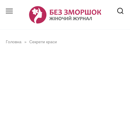
Перейти
до
вмісту
Головна
Секрети краси
»