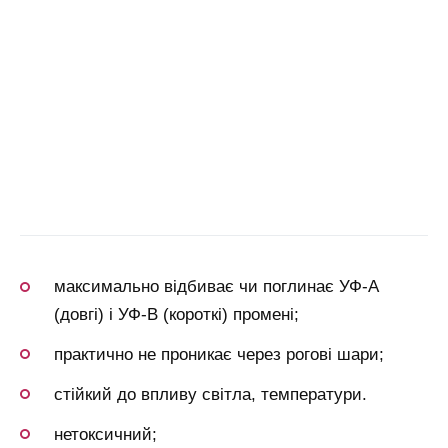
максимально відбиває чи поглинає УФ-А
(довгі) і УФ-В (короткі) промені;
практично не проникає через рогові шари;
стійкий до впливу світла, температури.
нетоксичний;