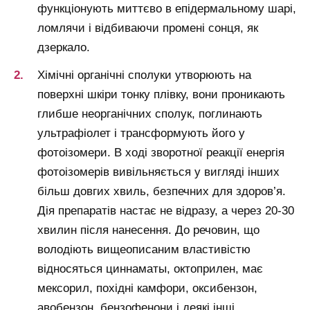
функціонують миттєво в епідермальному шарі,
ломлячи і відбиваючи промені сонця, як
дзеркало.
Хімічні органічні сполуки утворюють на
поверхні шкіри тонку плівку, вони проникають
глибше неорганічних сполук, поглинають
ультрафіолет і трансформують його у
фотоізомери. В ході зворотної реакції енергія
фотоізомерів вивільняється у вигляді інших
більш довгих хвиль, безпечних для здоров’я.
Дія препаратів настає не відразу, а через 20-30
хвилин після нанесення. До речовин, що
володіють вищеописаним властивістю
відносяться циннаматы, октоприлен, має
мексорил, похідні камфори, оксибензон,
авобензон, бензофенони і деякі інші.