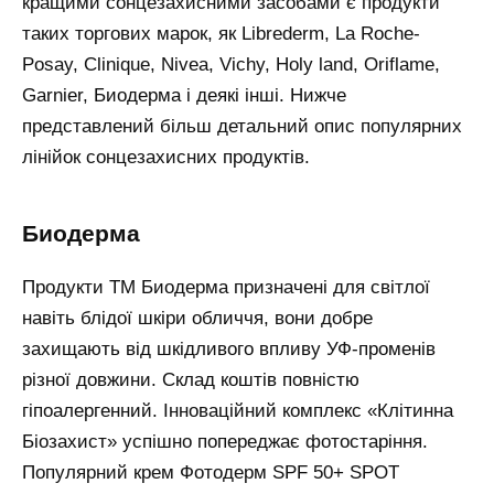
кращими сонцезахисними засобами є продукти
таких торгових марок, як Librederm, La Roche-
Posay, Clinique, Nivea, Vichy, Holy land, Oriflame,
Garnier, Биодерма і деякі інші. Нижче
представлений більш детальний опис популярних
лінійок сонцезахисних продуктів.
биодерма
Продукти ТМ Биодерма призначені для світлої
навіть блідої шкіри обличчя, вони добре
захищають від шкідливого впливу УФ-променів
різної довжини. Склад коштів повністю
гіпоалергенний. Інноваційний комплекс «Клітинна
Біозахист» успішно попереджає фотостаріння.
Популярний крем Фотодерм SPF 50+ SPOT