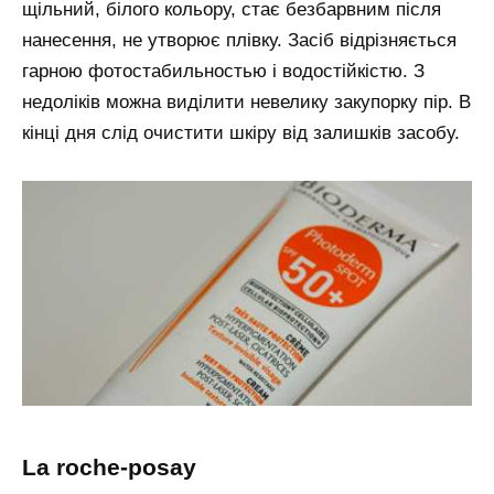
щільний, білого кольору, стає безбарвним після
нанесення, не утворює плівку. Засіб відрізняється
гарною фотостабильностью і водостійкістю. З
недоліків можна виділити невелику закупорку пір. В
кінці дня слід очистити шкіру від залишків засобу.
la roche-posay