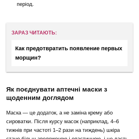
період.
ЗАРАЗ ЧИТАЮТЬ:
Как предотвратить появление первых
морщин?
як поєднувати аптечні маски з
щоденним доглядом
Маска — це додаток, а не заміна крему або
сироватки. Після курсу масок (наприклад, 4–6
тижнів при частоті 1–2 рази на тиждень) шкіра
стане більш зволоженою і еластичною, і це дасть