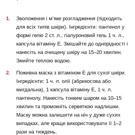
Зволоження і м’яке розгладження (підходить
для всіх типів шкіри). Інгредієнти: пантенол у
формі гелю 2 ст. л., гіалуроновий гель 1 ч. л.,
капсула вітаміну Е. Змішайте до однорідності і
нанесіть на очищену шкіру на 15–20 хвилин.
Змийте теплою водою.
Поживна маска з вітаміном Е для сухої шкіри.
Інгредієнти: 1 ч. л. олії (абрикосова або
мигдальна), 1 капсула вітаміну Е, 1 ч. л.
пантенолу. Нанесіть тонким шаром на 10–15
хвилин та промокніть серветкою надлишки.
Маску можна залишити на ніч у дуже сухих
випадках, але краще використовувати її 1–2
рази на тиждень.