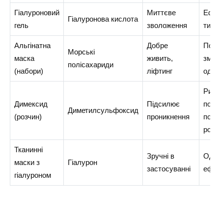
Гіалуроновий
Миттєве
Ефе
Гіалуронова кислота
гель
зволоження
тимч
Альгінатна
Добре
Потр
Морські
маска
живить,
зміш
полісахариди
(набори)
ліфтинг
одно
Ризи
Димексид
Підсилює
подр
Диметилсульфоксид
(розчин)
проникнення
потр
розв
Тканинні
Зручні в
Одно
маски з
Гіалурон
застосуванні
ефек
гіалуроном