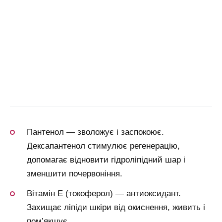
Пантенол — зволожує і заспокоює.
Дексапантенол стимулює регенерацію,
допомагає відновити гідроліпідний шар і
зменшити почервоніння.
Вітамін Е (токоферол) — антиоксидант.
Захищає ліпіди шкіри від окиснення, живить і
пом’якшує.