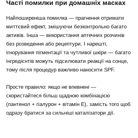
часті помилки при домашніх масках
Найпоширеніша помилка — прагнення отримати
миттєвий ефект, змішуючи безконтрольно багато
активів. Інша — використання аптечних розчинів
без розведення або рецептури. І нарешті,
ігнорування пігментації та чутливої шкіри — багато
інгредієнтів можуть підсилювати реакції на сонце,
тому після процедур важливо наносити SPF.
Просте правило: якщо не впевнені —
скористайтеся більш щадною комбінацією
(пантенол + гіалурон + вітамін Е), замість того щоб
одразу братися за сильніші каталізатори дії.