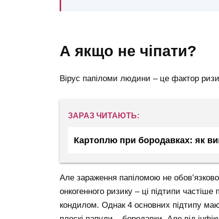
а якщо не чіпати?
Вірус папіломи людини – це фактор ризи
ЗАРАЗ ЧИТАЮТЬ:
Картоплю при бородавках: як ви
Але зараження папіломою не обов’язково
онкогенного ризику – ці підтипи частіше 
кондилом. Однак 4 основних підтипу ма
плоскі папули – бородавки. Але від інфік