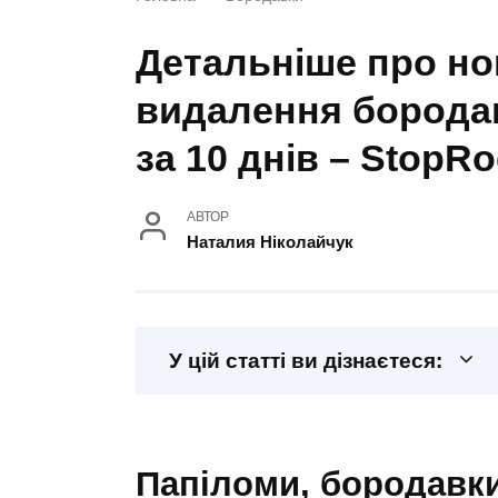
Детальніше про н
видалення борода
за 10 днів – StopR
АВТОР
Наталия Ніколайчук
У цій статті ви дізнаєтеся:
папіломи, бородавки… навіщо мені взагалі