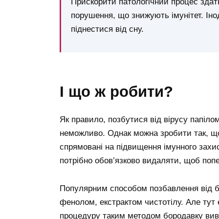
Прискорити патологічний процес здатні
порушення, що знижують імунітет. Інод
піднестися від сну.
і що ж робити?
Як правило, позбутися від вірусу папіло
неможливо. Однак можна зробити так, що
спрямовані на підвищення імунного захист
потрібно обов’язково видаляти, щоб по
Популярним способом позбавлення від б
фенолом, екстрактом чистотілу. Але тут 
процедуру таким методом бородавку вив