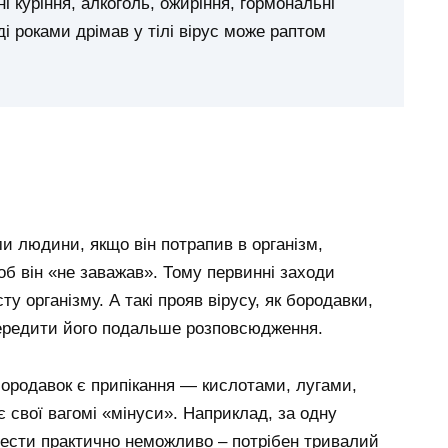
 куріння, алкоголь, ожиріння, гормональні
і роками дрімав у тілі вірус може раптом
ми людини, якщо він потрапив в організм,
б він «не заважав». Тому первинні заходи
у організму. А такі прояв вірусу, як бородавки,
передити його подальше розповсюдження.
ородавок є припікання — кислотами, лугами,
є свої вагомі «мінуси». Наприклад, за одну
ести практично неможливо – потрібен тривалий