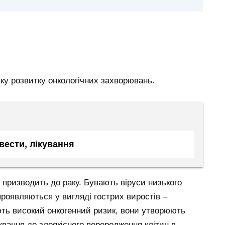
ку розвитку онкологічних захворювань.
вести, лікування
 призводить до раку. Бувають віруси низького
проявляються у вигляді гострих виростів –
ють високий онкогенний ризик, вони утворюють
ування до злоякісного переродження клітин в