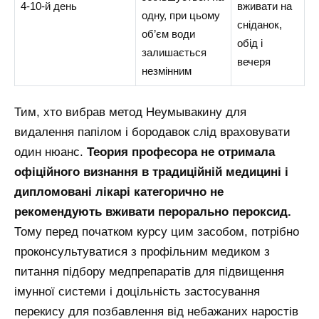
4-10-й день
вживати на
одну, при цьому
сніданок,
об’єм води
обід і
залишається
вечеря
незмінним
Тим, хто вибрав метод Неумывакину для
видалення папілом і бородавок слід враховувати
один нюанс.
Т
еория професора не отримала
офіційного визнання в традиційній медицині і
дипломовані лікарі категорично не
рекомендують вживати перорально пероксид.
Тому перед початком курсу цим засобом, потрібно
проконсультуватися з профільним медиком з
питання підбору медпрепаратів для підвищення
імунної системи і доцільність застосування
перекису для позбавлення від небажаних наростів