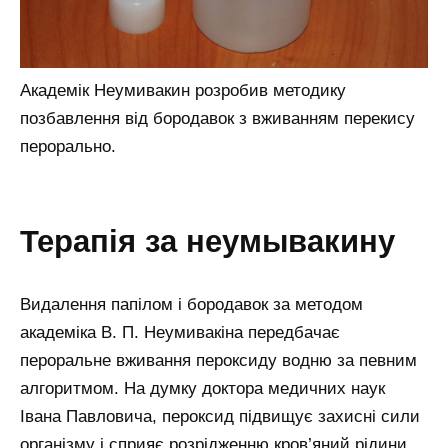
Академік Неумивакин розробив методику
позбавлення від бородавок з вживанням перекису
перорально.
терапія за неумывакину
Видалення папілом і бородавок за методом
академіка В. П. Неумивакіна передбачає
пероральне вживання пероксиду водню за певним
алгоритмом. На думку доктора медичних наук
Івана Павловича, пероксид підвищує захисні сили
організму і сприяє розрідженню кров’яний рідини.