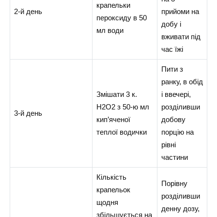
крапельки
2-й день
прийоми на
пероксиду в 50
добу і
мл води
вживати під
час їжі
Пити з
ранку, в обід
Змішати 3 к.
і ввечері,
Н2О2 з 50-ю мл
розділивши
3-й день
кип’яченої
добову
теплої водички
порцію на
рівні
частини
Кількість
Порівну
крапельок
розділивши
щодня
денну дозу,
збільшується на