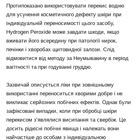
Протипоказано використовувати перекис водню
для усунення косметичного дефекту шкіри при
індивідуальній переносимості цього засобу,
Hydrogen Peroxide може завдати шкоди, якщо
вживати його всередину при патології нирок,
печінки і хворобах щитовидної залози. Слід
відмовитися від методу за Неумывакину в період
вагітності та при годуванні груддю.
Зазвичай описується ліки при зовнішньому
використанні переноситься хворими добре і не
викликає серйозних побічних ефектів. Однак були
зафіксовані випадки, коли при обробці шкіри
перекисом з’являлися висипання та свербіж. Це
досить рідкісні побічні явища і належать вони
найчастіше до особам з індивідуальною