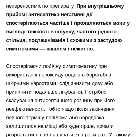
непереносимістю препарату.
При внутрішньому
прийомі антисептика негативні дії
спостерігаються частіше і проявляються вони у
вигляді тяжкості в шлунку, частого рідкого
стільця, подташніванія і схожими з застудою
симптомами — кашлем і нежиттю.
Спостерігаючи побічну симптоматику при
використанні пероксиду водню в боротьбі з
шкірними наростами, слід знизити дозу або
припинити подальше лікування. Потрібно
скасування антисептичного розчину при його
неефективності, тобто якщо після закінчення
певного терміну папілома або бородавка
залишилися на місці або куди гірше, почали
розростатися і збільшуватися в розмірах. У такому