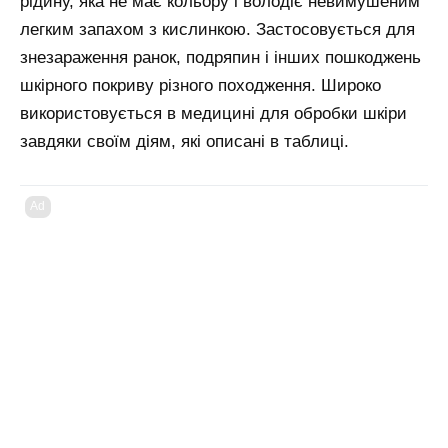
рідину, яка не має кольору і володіє невимушеним
легким запахом з кислинкою. Застосовується для
знезараження ранок, подряпин і інших пошкоджень
шкірного покриву різного походження. Широко
використовується в медицині для обробки шкіри
завдяки своїм діям, які описані в таблиці.
Ad