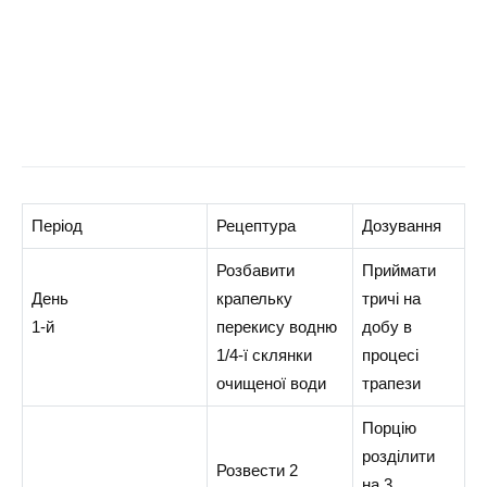
Період
Рецептура
Дозування
Розбавити
Приймати
День
крапельку
тричі на
1-й
перекису водню
добу в
1/4-ї склянки
процесі
очищеної води
трапези
Порцію
розділити
Розвести 2
на 3