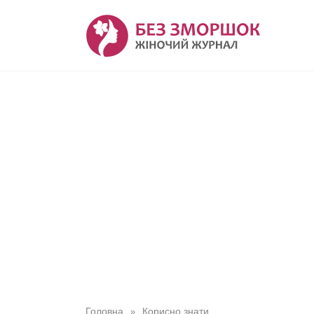
Перейти
до
вмісту
Головна
Корисно знати
»