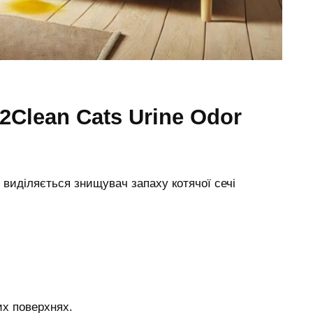
о виділяється знищувач запаху котячої сечі
их поверхнях.