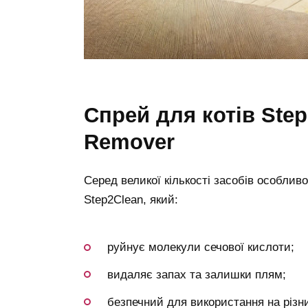
Спрей для котів Step2Clean Cats Urine Odor
Remover
Серед великої кількості засобів особлив
Step2Clean, який:
руйнує молекули сечової кислоти;
видаляє запах та залишки плям;
безпечний для використання на різн