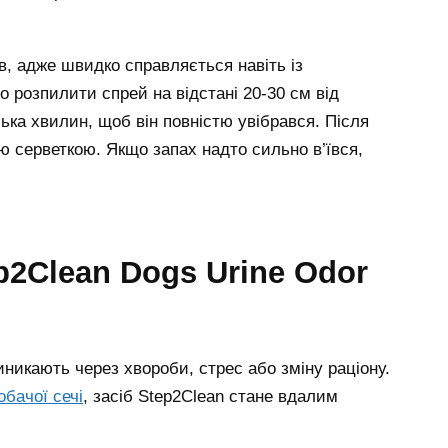
ів, адже швидко справляється навіть із
о розпилити спрей на відстані 20-30 см від
ька хвилин, щоб він повністю увібрався. Після
ю серветкою. Якщо запах надто сильно в’ївся,
никають через хвороби, стрес або зміну раціону.
обачої сечі
, засіб Step2Clean стане вдалим