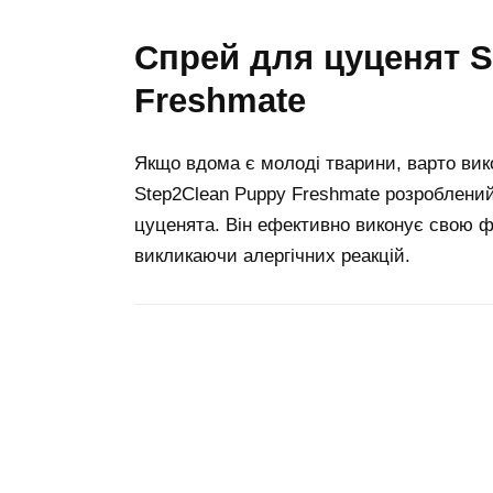
Спрей для цуценят Step2Clean Puppy
Freshmate
Якщо вдома є молоді тварини, варто вик
Step2Clean Puppy Freshmate розроблени
цуценята. Він ефективно виконує свою ф
викликаючи алергічних реакцій.