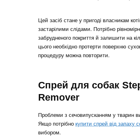
Цей засіб стане у пригоді власникам кот
застарілими слідами. Потрібно рівномірн
забрудненого покриття й залишити на кіл
цього необхідно протерти поверхню сухо
процедуру можна повторити.
Спрей для собак Step2Clean Dogs Urine Odor
Remover
Проблеми з сечовипусканням у тварин ви
Якщо потрібно
купити спрей від запаху с
вибором.