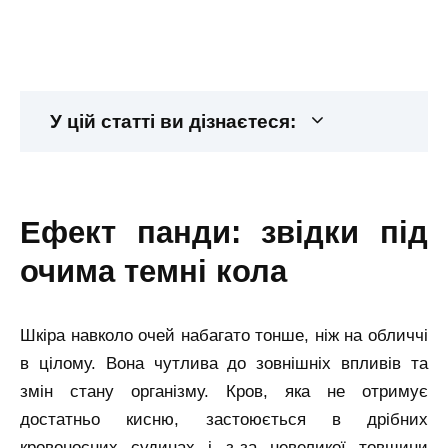
У цій статті ви дізнаєтеся:
ефект панди: звідки під
очима темні кола
Шкіра навколо очей набагато тонше, ніж на обличчі
в цілому. Вона чутлива до зовнішніх впливів та
змін стану організму. Кров, яка не отримує
достатньо кисню, застоюється в дрібних
кровоносних судинах і з-за невеликої товщини