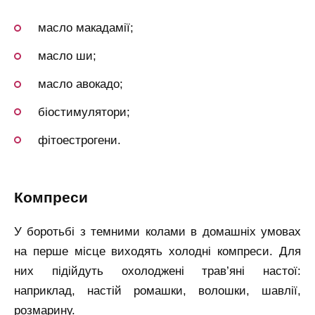
масло макадамії;
масло ши;
масло авокадо;
біостимулятори;
фітоестрогени.
компреси
У боротьбі з темними колами в домашніх умовах
на перше місце виходять холодні компреси. Для
них підійдуть охолоджені трав’яні настої:
наприклад, настій ромашки, волошки, шавлії,
розмарину.