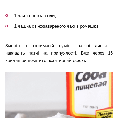
1 чайна ложка соди,
1 чашка свіжозавареного чаю з ромашки.
Змочіть в отриманій суміші ватяні диски і
накладіть патчі на припухлості. Вже через 15
хвилин ви помітите позитивний ефект.