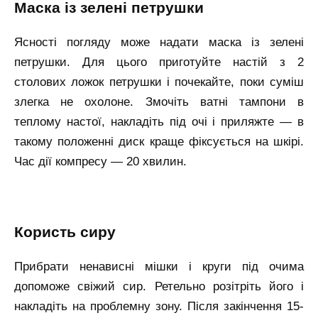
маска із зелені петрушки
Ясності погляду може надати маска із зелені
петрушки. Для цього приготуйте настій з 2
столових ложок петрушки і почекайте, поки суміш
злегка не охолоне. Змочіть ватні тампони в
теплому настої, накладіть під очі і приляжте — в
такому положенні диск краще фіксується на шкірі.
Час дії компресу — 20 хвилин.
користь сиру
Прибрати ненависні мішки і круги під очима
допоможе свіжий сир. Ретельно розітріть його і
накладіть на проблемну зону. Після закінчення 15-