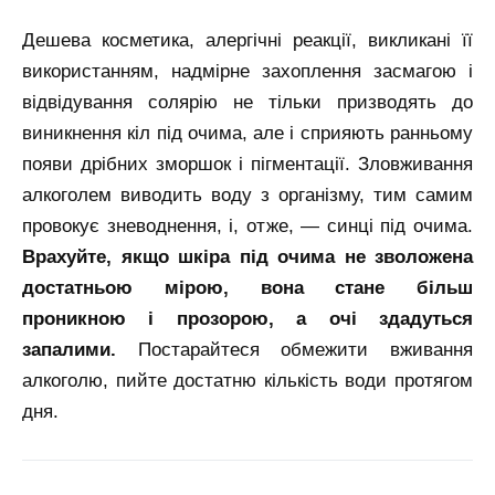
Дешева косметика, алергічні реакції, викликані її
використанням, надмірне захоплення засмагою і
відвідування солярію не тільки призводять до
виникнення кіл під очима, але і сприяють ранньому
появи дрібних зморшок і пігментації. Зловживання
алкоголем виводить воду з організму, тим самим
провокує зневоднення, і, отже, — синці під очима.
Врахуйте, якщо шкіра під очима не зволожена
достатньою мірою, вона стане більш
проникною і прозорою, а очі здадуться
запалими.
Постарайтеся обмежити вживання
алкоголю, пийте достатню кількість води протягом
дня.