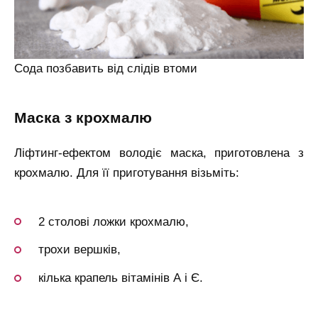
Сода позбавить від слідів втоми
маска з крохмалю
Ліфтинг-ефектом володіє маска, приготовлена з
крохмалю. Для її приготування візьміть:
2 столові ложки крохмалю,
трохи вершків,
кілька крапель вітамінів А і Є.