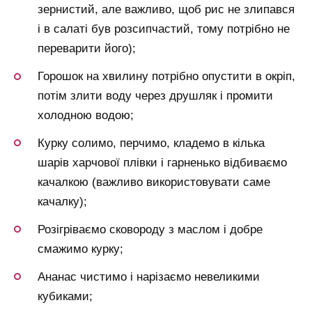
зернистий, але важливо, щоб рис не злипався
і в салаті був розсипчастий, тому потрібно не
переварити його);
Горошок на хвилину потрібно опустити в окріп,
потім злити воду через друшляк і промити
холодною водою;
Курку солимо, перчимо, кладемо в кілька
шарів харчової плівки і гарненько відбиваємо
качалкою (важливо використовувати саме
качалку);
Розігріваємо сковороду з маслом і добре
смажимо курку;
Ананас чистимо і нарізаємо невеликими
кубиками;