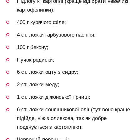
Підлогу кг картоплі (краще відібрати невеликі
картофелинки);
400 г курячого філе;
4 ст. ложки гарбузового насіння;
100 г бекону;
Пучок редиски;
6 ст. ложки оцту з сидру;
2 ст. ложки меду;
1 ст. ложки діжонської гірчиці;
6 ст. ложки соняшникової олії (тут воно краще
підійде, ніж з оливкова, так як добре
поєднується з картоплею);
Червоний перець – 1;