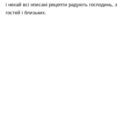
і нехай всі описані рецепти радують господинь, з
гостей і близьких.