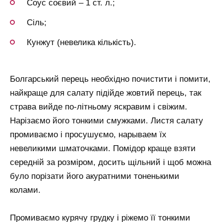
Соус соєвий – 1 ст. л.;
Сіль;
Кунжут (невелика кількість).
Болгарський перець необхідно почистити і помити,
найкраще для салату підійде жовтий перець, так
страва вийде по-літньому яскравим і свіжим.
Нарізаємо його тонкими смужками. Листя салату
промиваємо і просушуємо, нарываем їх
невеликими шматочками. Помідор краще взяти
середній за розміром, досить щільний і щоб можна
було порізати його акуратними тоненькими
колами.
Промиваємо курячу грудку і ріжемо її тонкими