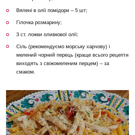
Вялені в олії помідори – 5 шт;
Гілочка розмарину;
3 ст. ложки оливкової олії;
Сіль (рекомендуємо морську харчову) і
мелений чорний перець (краще всього рецепти
виходять з свіжомеленим перцем) – за
смаком.