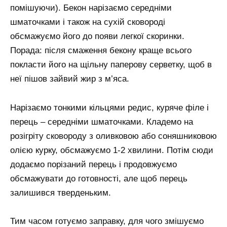
помішуючи). Бекон нарізаємо середніми
шматочками і також на сухій сковороді
обсмажуємо його до появи легкої скоринки.
Порада: після смаження бекону краще всього
покласти його на щільну паперову серветку, щоб в
неї пішов зайвий жир з м’яса.
Нарізаємо тонкими кільцями редис, куряче філе і
перець – середніми шматочками. Кладемо на
розігріту сковороду з оливковою або соняшниковою
олією курку, обсмажуємо 1-2 хвилини. Потім сюди
додаємо порізаний перець і продовжуємо
обсмажувати до готовності, але щоб перець
залишився тверденьким.
Тим часом готуємо заправку, для чого змішуємо