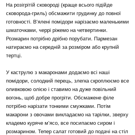
На розігрітій сковороді (краще всього підійде
сковорода-гриль) обсмажити грудинку до повної
готовності. В’ялені помідори нарізаємо маленькими
шматочками, черрі ріжемо на четвертинки.
Розмарин потрібно дрібно порубати. Пармезан
натираємо на середній за розміром або крупній
тертці.
У каструлю з макаронами додаємо всі наші
помідори, солодкий перець, злегка скроплюємо все
оливковою олією і ставимо на дуже повільний
вогонь, щоб добре прогріти. Обсмажене філе
потрібно нарізати тонкими смужками. Потім
макарони з овочами викладаємо на тарілки, зверху
кладемо куряче м’ясо, все посипаємо сиром і
розмарином. Тепер салат готовий до подачі на стіл