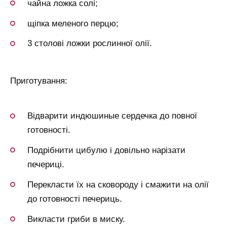
чайна ложка солі;
щіпка меленого перцю;
3 столові ложки рослинної олії.
Приготування:
Відварити индюшиные сердечка до повної
готовності.
Подрібнити цибулю і довільно нарізати
печериці.
Перекласти їх на сковороду і смажити на олії
до готовності печериць.
Викласти гриби в миску.