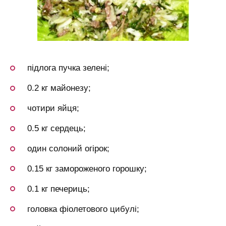
підлога пучка зелені;
0.2 кг майонезу;
чотири яйця;
0.5 кг сердець;
один солоний огірок;
0.15 кг замороженого горошку;
0.1 кг печериць;
головка фіолетового цибулі;