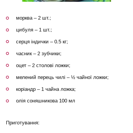
морква – 2 шт.;
цибуля – 1 шт.;
серця індички – 0.5 кг;
часник – 2 зубчики;
оцет – 2 столові ложки;
мелений перець чилі – ½ чайної ложки;
коріандр – 1 чайна ложка;
олія соняшникова 100 мл
Приготування: