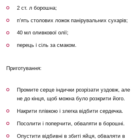
2 ст. л борошна;
п’ять столових ложок панірувальних сухарів;
40 мл оливкової олії;
перець і сіль за смаком.
Приготування:
Промите серце індички розрізати уздовж, але
не до кінця, щоб можна було розкрити його.
Накрити плівкою і злегка відбити сердечка.
Посолити і поперчити, обваляти в борошні.
Опустити відбивні в збиті яйця, обваляти в