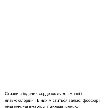
Страви з індичих сердечок дуже смачні і
низькокалорійні. В них міститься залізо, фосфор і
різні корисні вітаміни. Сердеча індичок