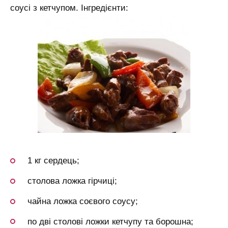
соусі з кетчупом. Інгредієнти:
1 кг сердець;
столова ложка гірчиці;
чайна ложка соєвого соусу;
по дві столові ложки кетчупу та борошна;