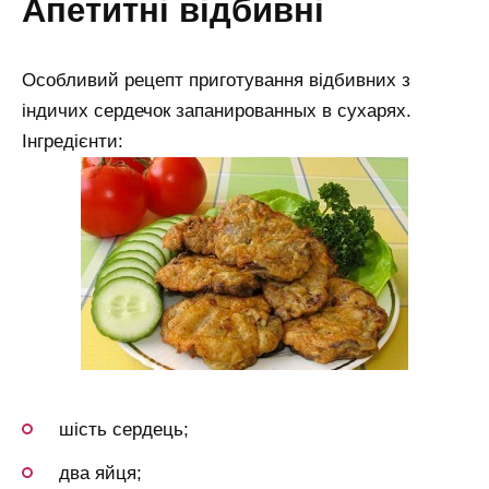
апетитні відбивні
Особливий рецепт приготування відбивних з
індичих сердечок запанированных в сухарях.
Інгредієнти:
шість сердець;
два яйця;