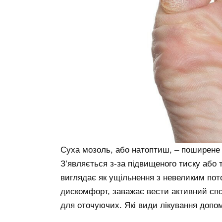
Суха мозоль, або натоптиш, – поширене н
З’являється з-за підвищеного тиску або 
виглядає як ущільнення з невеликим по
дискомфорт, заважає вести активний спо
для оточуючих. Які види лікування допо