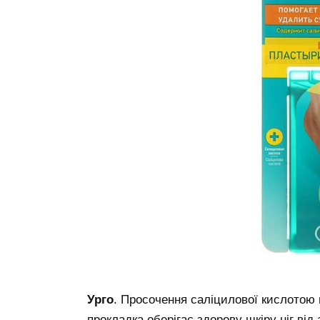
Урго
. Просочення саліцилової кислотою 
прокладка оберігає здорову шкіру ніг ві