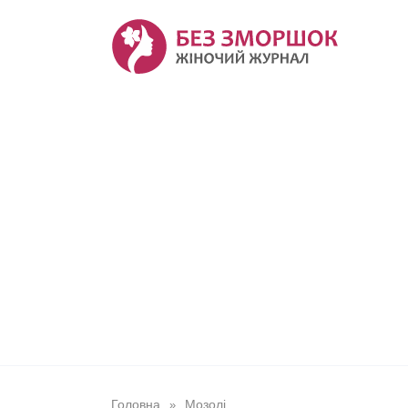
Перейти
до
вмісту
Головна
Мозолі
»