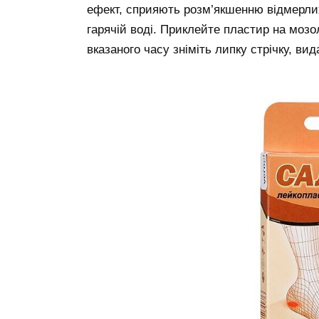
ефект, сприяють розм’якшенню відмерлих
гарячій воді. Приклейте пластир на мозол
вказаного часу зніміть липку стрічку, в