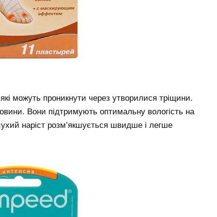
 які можуть проникнути через утворилися тріщини.
човини. Вони підтримують оптимальну вологість на
 сухий наріст розм’якшується швидше і легше