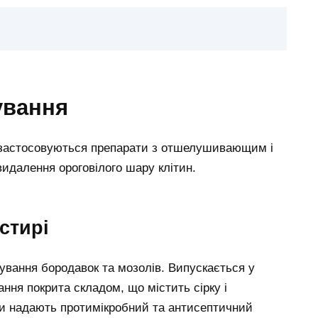
ування
, застосовуються препарати з отшелушивающим і
видалення ороговілого шару клітин.
стирі
ування бородавок та мозолів. Випускається у
ання покрита складом, що містить сірку і
ни надають протимікробний та антисептичний