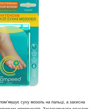
пом’якшує суху мозоль на пальці, а захисна
д активних компонентів. Застосовувати пластир