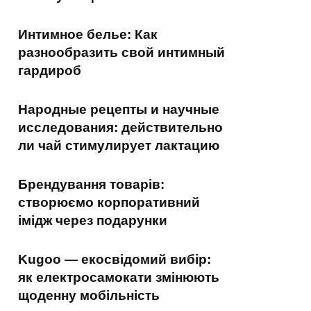
Интимное белье: Как
разнообразить свой интимный
гардироб
Народные рецепты и научные
исследования: действительно
ли чай стимулирует лактацию
Брендування товарів:
створюємо корпоративний
імідж через подарунки
Kugoo — екосвідомий вибір:
як електросамокати змінюють
щоденну мобільність