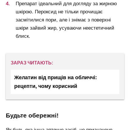
Препарат ідеальний для догляду за жирною
шкірою. Пероксид не тільки прочищає
засмітилися пори, але і знімає з поверхні
шкіри зайвий жир, усуваючи неестетичний
блиск.
ЗАРАЗ ЧИТАЮТЬ:
Желатин від прищів на обличчі:
рецепти, чому корисний
будьте обережні!
Як будь-яка інша аптечне засіб, не призначене