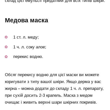
склад цієї емульсії придатний для всіх типів шкіри.
Медова маска
1 ст. л. меду;
1 ч. л. соку алое;
перекис водню.
Обсяг перекису водню для цієї маски ви можете
коригувати з типу вашої шкіри. Якщо дерма у вас
жирна – можна додати до складу 1 ч. л. препарату,
при сухій досить 2-3 крапель. Маска з медом
очищає і живить верхні шари шкірних покривів.