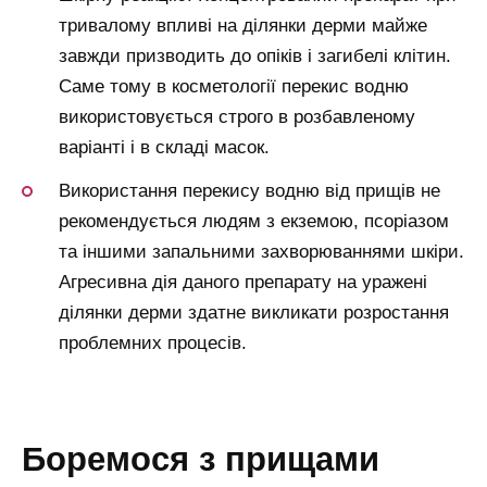
тривалому впливі на ділянки дерми майже
завжди призводить до опіків і загибелі клітин.
Саме тому в косметології перекис водню
використовується строго в розбавленому
варіанті і в складі масок.
Використання перекису водню від прищів не
рекомендується людям з екземою, псоріазом
та іншими запальними захворюваннями шкіри.
Агресивна дія даного препарату на уражені
ділянки дерми здатне викликати розростання
проблемних процесів.
боремося з прищами