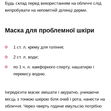
Будь склад перед використанням на обличчі слід
випробувати на непомітній ділянці дерми.
Маска для проблемної шкіри
1 ст. л. крему для гоління;
2 ст. л. води;
по 1 ч. л. камфорного спирту, нашатирю і
перекису водню.
Інгредієнти маски змішати і акуратно, уникаючи
місць з тонкою шкірою біля очей і рота, нанести на
обличчя. Через чверть години емульсію потрібно