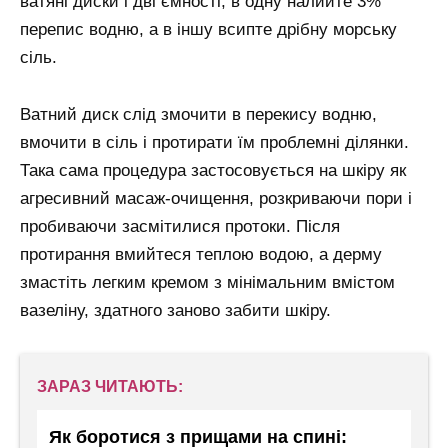
ватяні диски і дві ємності, в одну налийте 3%
перепис водню, а в іншу всипте дрібну морську
сіль.
Ватний диск слід змочити в перекису водню,
вмочити в сіль і протирати їм проблемні ділянки.
Така сама процедура застосовується на шкіру як
агресивний масаж-очищення, розкриваючи пори і
пробиваючи засмітилися протоки. Після
протирання вмийтеся теплою водою, а дерму
змастіть легким кремом з мінімальним вмістом
вазеліну, здатного заново забити шкіру.
ЗАРАЗ ЧИТАЮТЬ:
Як боротися з прищами на спині: