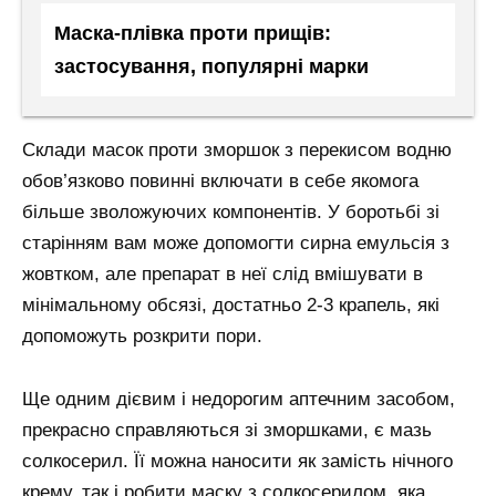
Маска-плівка проти прищів:
застосування, популярні марки
Склади масок проти зморшок з перекисом водню
обов’язково повинні включати в себе якомога
більше зволожуючих компонентів. У боротьбі зі
старінням вам може допомогти сирна емульсія з
жовтком, але препарат в неї слід вмішувати в
мінімальному обсязі, достатньо 2-3 крапель, які
допоможуть розкрити пори.
Ще одним дієвим і недорогим аптечним засобом,
прекрасно справляються зі зморшками, є мазь
солкосерил. Її можна наносити як замість нічного
крему, так і робити маску з солкосерилом, яка