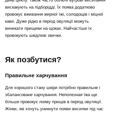
день циклу. Також часто болючі вугрові висипання
вискакують на підборідді. Їх поява додатково
провокує вживання жирної їжі, солодощів і міцної
кави. Дуже рідко в період овуляції можуть
виникати прищики на щоках. Найчастіше їх
провокують шкідливі звички.
як позбутися?
правильне харчування
Для хорошого стану шкіри потрібно правильне і
збалансоване харчування. Неполезная їжа ще
більше провокує появу прищів в період овуляції.
Жінки, які хочуть уникнути появи висипки під час