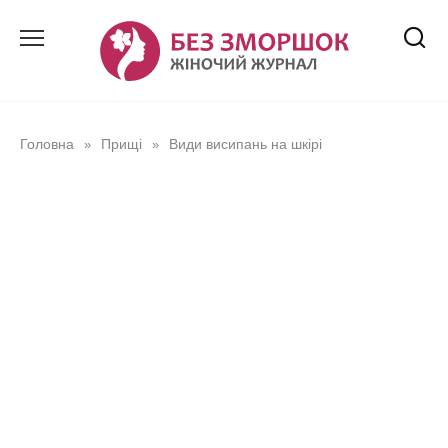
Перейти
до
вмісту
Головна
Прищі
Види висипань на шкірі
»
»