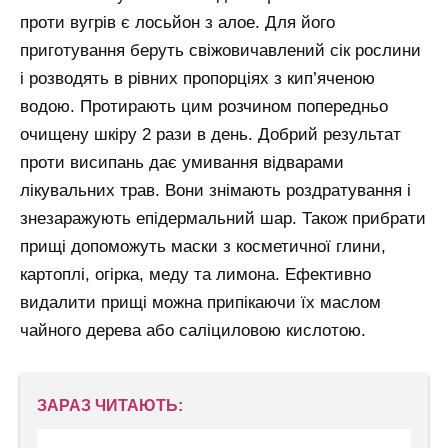
проти вугрів є лосьйон з алое. Для його
приготування беруть свіжовичавлений сік рослини
і розводять в рівних пропорціях з кип’яченою
водою. Протирають цим розчином попередньо
очищену шкіру 2 рази в день. Добрий результат
проти висипань дає умивання відварами
лікувальних трав. Вони знімають роздратування і
знезаражують епідермальний шар. Також прибрати
прищі допоможуть маски з косметичної глини,
картоплі, огірка, меду та лимона. Ефективно
видалити прищі можна припікаючи їх маслом
чайного дерева або саліциловою кислотою.
ЗАРАЗ ЧИТАЮТЬ: