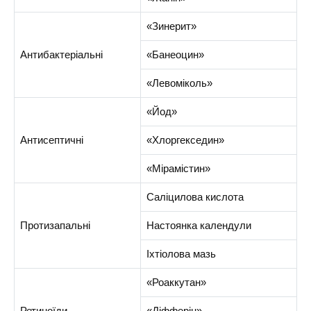
«Зинерит»
Антибактеріальні
«Банеоцин»
«Левоміколь»
«Йод»
Антисептичні
«Хлоргекседин»
«Мірамістин»
Саліцилова кислота
Протизапальні
Настоянка календули
Іхтіолова мазь
«Роаккутан»
Ретиноїди
«Діфферін»