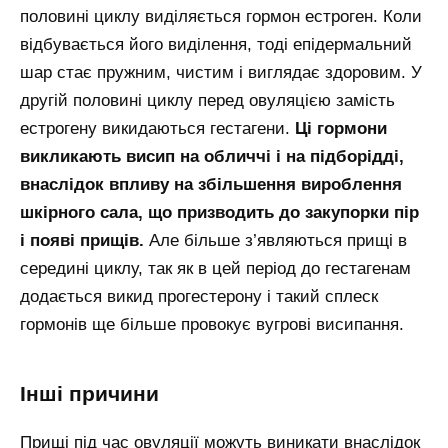
половині циклу виділяється гормон естроген. Коли
відбувається його виділення, тоді епідермальний
шар стає пружним, чистим і виглядає здоровим. У
другій половині циклу перед овуляцією замість
естрогену викидаються гестагени.
Ці гормони
викликають висип на обличчі і на підборідді,
внаслідок впливу на збільшення вироблення
шкірного сала, що призводить до закупорки пір
і появі прищів.
Але більше з’являються прищі в
середині циклу, так як в цей період до гестагенам
додається викид прогестерону і такий сплеск
гормонів ще більше провокує вугрові висипання.
інші причини
Прищі під час овуляції можуть виникати внаслідок