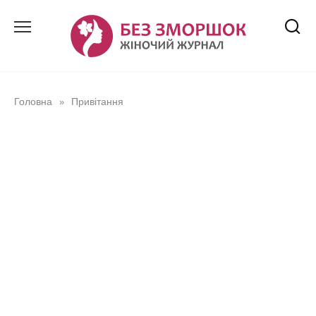
Перейти
до
вмісту
Головна
Привітання
»