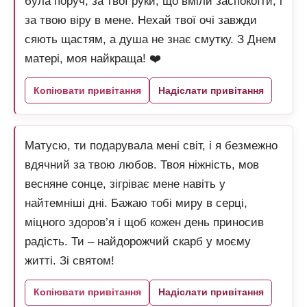
була поруч, за твої руки, що вміли заспокоїти, і
за твою віру в мене. Нехай твої очі завжди
сяють щастям, а душа не знає смутку. З Днем
матері, моя найкраща! ❤️
Копіювати привітання
Надіслати привітання
Матусю, ти подарувала мені світ, і я безмежно
вдячний за твою любов. Твоя ніжність, мов
весняне сонце, зігріває мене навіть у
найтемніші дні. Бажаю тобі миру в серці,
міцного здоров’я і щоб кожен день приносив
радість. Ти – найдорожчий скарб у моєму
житті. Зі святом!
Копіювати привітання
Надіслати привітання