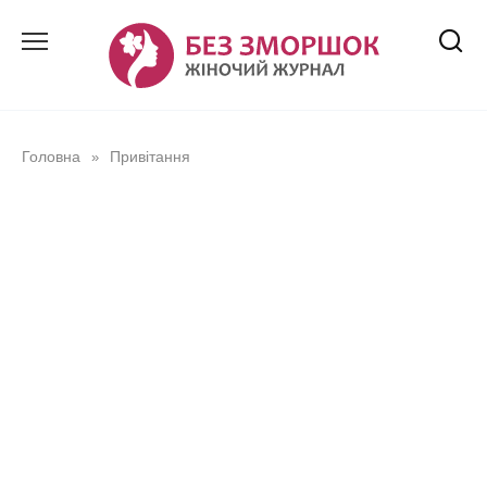
Перейти
до
вмісту
Головна
Привітання
»