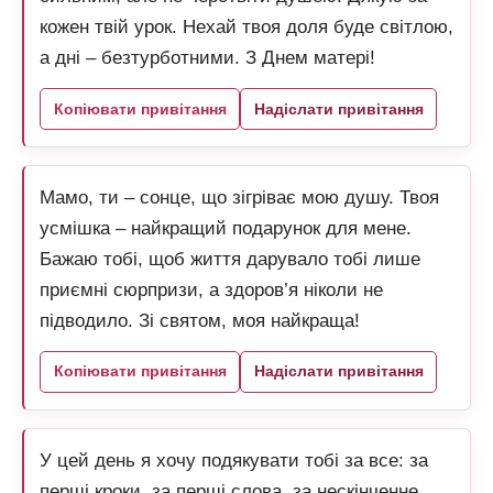
кожен твій урок. Нехай твоя доля буде світлою,
а дні – безтурботними. З Днем матері!
Копіювати привітання
Надіслати привітання
Мамо, ти – сонце, що зігріває мою душу. Твоя
усмішка – найкращий подарунок для мене.
Бажаю тобі, щоб життя дарувало тобі лише
приємні сюрпризи, а здоров’я ніколи не
підводило. Зі святом, моя найкраща!
Копіювати привітання
Надіслати привітання
У цей день я хочу подякувати тобі за все: за
перші кроки, за перші слова, за нескінченне