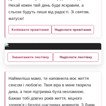
Нехай кожен твій день буде яскравим, а
сльози будуть лише від радості. Зі святом,
матусю!
Копіювати привітання
Надіслати привітання
Завантажити листівку
Надіслати листівку
Наймиліша мамо, ти наповнила моє життя
сенсом і любов’ю. Твоя віра в мене творила
дива, а твоя підтримка була незламною.
Бажаю тобі довгих років життя, міцного
здоров’я і безлічі щасливих моментів. З Днем