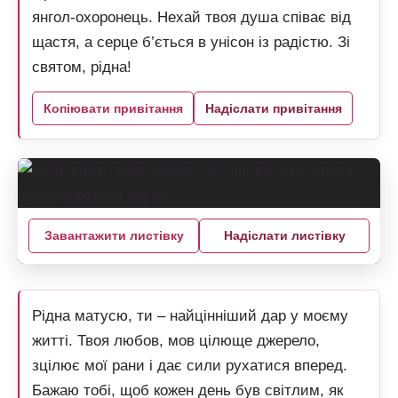
янгол-охоронець. Нехай твоя душа співає від
щастя, а серце б’ється в унісон із радістю. Зі
святом, рідна!
Копіювати привітання
Надіслати привітання
Завантажити листівку
Надіслати листівку
Рідна матусю, ти – найцінніший дар у моєму
житті. Твоя любов, мов цілюще джерело,
зцілює мої рани і дає сили рухатися вперед.
Бажаю тобі, щоб кожен день був світлим, як