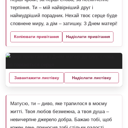
терпіння. Ти – мій найвірніший друг і
наймудріший порадник. Нехай твоє серце буде
сповнене миру, а дім – затишку. З Днем матері!
Копіювати привітання
Надіслати привітання
Завантажити листівку
Надіслати листівку
Матусю, ти – диво, яке трапилося в моєму
житті. Твоя любов безмежна, а твоя душа –
невичерпне джерело добра. Бажаю тобі, щоб
кожен день приносив тобі стільки радості,