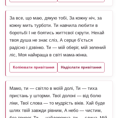
За все, що маю, дякую тобі, За кожну ніч, за
кожну мить турботи. Ти навчила любити в
боротьбі І не боятись життєвої скрути. Нехай
твоя душа не знає сліз, А серце б’ється
радісно і дзвінко. Ти — мій оберіг, мій зелений
ліс, Моя найкраща в світі мама-жінка.
Копіювати привітання
Надіслати привітання
Мамо, ти — світло в моїй долі, Ти — тиха
пристань у шторми. Твої долоні — від болю
ліки, Твої слова — то мудрість віків. Хай буде
шлях твій завжди рівним, А небо — чистим,
без тривог. Ти — найдорожча, ти — єдина, Мій