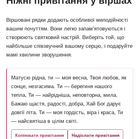
ніжні привітання у віршах
Віршовані рядки додають особливої мелодійності
вашим почуттям. Вони легко запам’ятовуються і
створюють святковий настрій. Виберіть той, що
найбільше співзвучний вашому серцю, і подаруйте
мамі хвилини зворушення.
Матусю рідна, ти — моя весна, Твоя любов, як
сонце, незгасима. Ти — берегиня нашого
тепла, Ти — найрідніша, неповторна, мила.
Бажаю щастя, радості, добра, Хай Бог дарує
довгії літа. Ти — моя гордість, віра і краса, Ти
— найсвятіша в цілім світі.
Копіювати привітання
Надіслати привітання