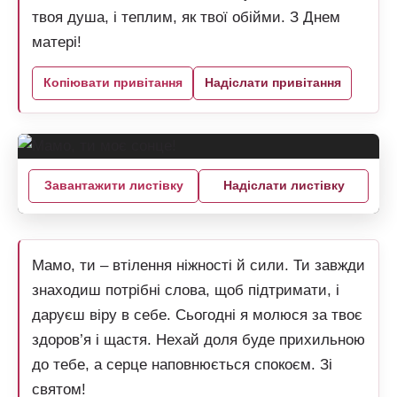
твоя душа, і теплим, як твої обійми. З Днем
матері!
Копіювати привітання
Надіслати привітання
Завантажити листівку
Надіслати листівку
Мамо, ти – втілення ніжності й сили. Ти завжди
знаходиш потрібні слова, щоб підтримати, і
даруєш віру в себе. Сьогодні я молюся за твоє
здоров’я і щастя. Нехай доля буде прихильною
до тебе, а серце наповнюється спокоєм. Зі
святом!