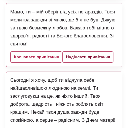
Мамо, ти – мій оберіг від усіх негараздів. Твоя
молитва завжди зі мною, де б я не був. Дякую
за твою безмежну любов. Бажаю тобі міцного
здоров’я, радості та Божого благословення. Зі
святом!
Копіювати привітання
Надіслати привітання
Сьогодні я хочу, щоб ти відчула себе
найщасливішою людиною на землі. Ти
заслуговуєш на це, як ніхто інший. Твоя
доброта, щедрість і ніжність роблять світ
кращим. Нехай твоя душа завжди буде
спокійною, а серце – радісним. З Днем матері!