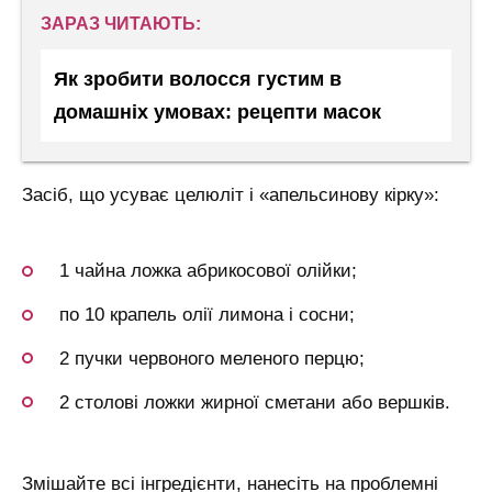
ЗАРАЗ ЧИТАЮТЬ:
Як зробити волосся густим в
домашніх умовах: рецепти масок
Засіб, що усуває целюліт і «апельсинову кірку»:
1 чайна ложка абрикосової олійки;
по 10 крапель олії лимона і сосни;
2 пучки червоного меленого перцю;
2 столові ложки жирної сметани або вершків.
Змішайте всі інгредієнти, нанесіть на проблемні