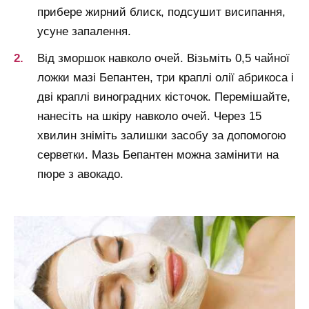
прибере жирний блиск, подсушит висипання,
усуне запалення.
Від зморшок навколо очей. Візьміть 0,5 чайної
ложки мазі Бепантен, три краплі олії абрикоса і
дві краплі виноградних кісточок. Перемішайте,
нанесіть на шкіру навколо очей. Через 15
хвилин зніміть залишки засобу за допомогою
серветки. Мазь Бепантен можна замінити на
пюре з авокадо.