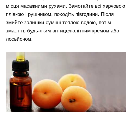
місця масажними рухами. Замотайте всі харчовою
плівкою і рушником, походіть півгодини. Після
змийте залишки суміші теплою водою, потім
змастіть будь-яким антицелюлітним кремом або
лосьйоном.