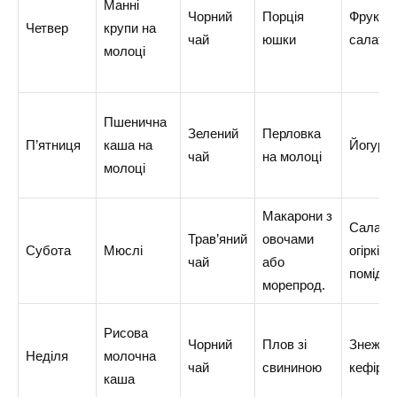
Манні
Чорний
Порція
Фрукто
Четвер
крупи на
чай
юшки
салат
молоці
Пшенична
Зелений
Перловка
П’ятниця
каша на
Йогурт
чай
на молоці
молоці
Макарони з
Салат з
Трав’яний
овочами
Субота
Мюслі
огірків і
чай
або
помідор
морепрод.
Рисова
Чорний
Плов зі
Знежир
Неділя
молочна
чай
свининою
кефір
каша