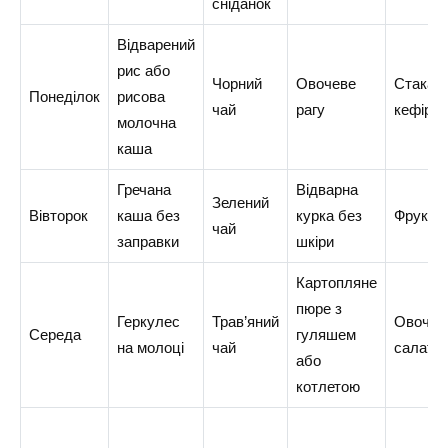
сніданок
Відварений
рис або
Чорний
Овочеве
Стакан
Понеділок
рисова
чай
рагу
кефіру
молочна
каша
Гречана
Відварна
Зелений
Вівторок
каша без
курка без
Фрукт
чай
заправки
шкіри
Картопляне
пюре з
Геркулес
Трав’яний
Овочев
Середа
гуляшем
на молоці
чай
салат
або
котлетою