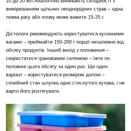
10 до 20 мл Аналогічно виникають складності з
вимірюванням щільних неоднорідних страв – одна
ложка рагу або плову може важити 15-25 г.
Дієтологи рекомендують користуватися кухонними
вагами – приймайте 150-200 г порції незалежно від
обсягу продуктів. Інший вихід з положення –
скористатися гранованим склянкою – їжте по
половині цього обсягу за один раз. Ще один
варіант – користуватися розміром долоні –
спокійний стан шлунка одно стиснутого кулака, і не
варто його розтягувати.