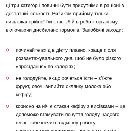
ці три категорії повинні бути присутніми в раціоні в
достатній кількості. Ризиком прийому тільки
низькокалорійної їжі стає збій в роботі організму,
включаючи дисбаланс гормонів. Запобіжні заходи:
починайте вхід в дієту плавно, краще після
розвантажувального дня, щоб не було різкого
«просідання» по калоріях;
не голодуйте, якщо хочеться їсти – з’їжте
фрукт, овоч, випийте склянку молока або
кефіру;
корисно на ніч є стакан кефіру з висівками – це
допоможе вгамувати почуття голоду надовго,
плюс забезпечить відмінну роботу
перистальтики кишечника, поліпшить вихід