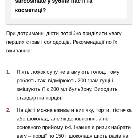
sarcosinate у зубній пасті та
косметиці?
При дотриманні дієти потрібно приділити увагу
перших страв і солодощів. Рекомендації по їх
вживанню:
П’ять ложок супу не вгамують голод, тому
роблять так: відмірюють 200 грам гущі і
змішують її з 200 мл бульйону. Виходить
стандартна порція.
На дієті можна вживати випічку, торти, тістечка
або шоколад, але як доповнення, а не
основного прийому їжі. Інакше є ризик набрати
вагу – порції по 150 г шоколаду шість разів на