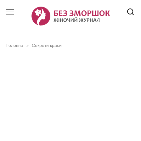
Перейти
до
вмісту
Головна
Секрети краси
»