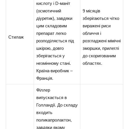
кислоту і D-маніт
(осмотичний
9 місяців
діуретик), завдяки
зберігаються чітко
цим складовим
виражені риси
препарат легко
обличчя і
Стилаж
розподіляється під
розгладжені мімічні
шкірою, довго
зморшки, прилеглі
зберігається у
до скоригованим
незмінному стані.
областях.
Країна-виробник –
Франція.
Філлер
випускається в
Голландії. До складу
входить
поликапролактон,
завдяки якому