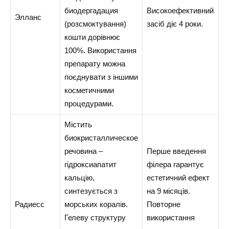
биодергадация
Високоефективний
Элланс
(розсмоктування)
засіб діє 4 роки.
кошти дорівнює
100%. Використання
препарату можна
поєднувати з іншими
косметичними
процедурами.
Містить
биокристаллическое
речовина –
Перше введення
гідроксиапатит
філера гарантує
кальцію,
естетичний ефект
синтезується з
на 9 місяців.
Радиесс
морських коралів.
Повторне
Гелеву структуру
використання