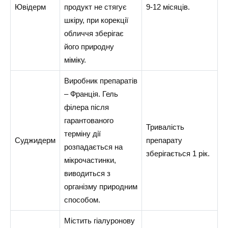
Ювідерм
продукт не стягує
9-12 місяців.
шкіру, при корекції
обличчя зберігає
його природну
міміку.
Виробник препаратів
– Франція. Гель
філера після
гарантованого
Тривалість
терміну дії
Суджидерм
препарату
розпадається на
зберігається 1 рік.
мікрочастинки,
виводиться з
організму природним
способом.
Містить гіалуронову