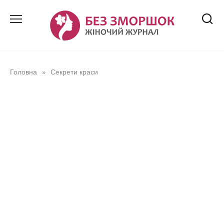
Перейти
до
вмісту
Головна
Секрети краси
»