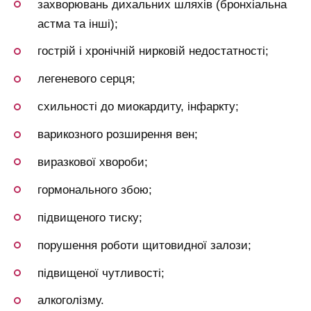
захворювань дихальних шляхів (бронхіальна
астма та інші);
гострій і хронічній нирковій недостатності;
легеневого серця;
схильності до миокардиту, інфаркту;
варикозного розширення вен;
виразкової хвороби;
гормонального збою;
підвищеного тиску;
порушення роботи щитовидної залози;
підвищеної чутливості;
алкоголізму.