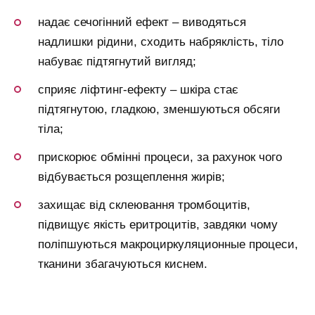
надає сечогінний ефект – виводяться
надлишки рідини, сходить набряклість, тіло
набуває підтягнутий вигляд;
сприяє ліфтинг-ефекту – шкіра стає
підтягнутою, гладкою, зменшуються обсяги
тіла;
прискорює обмінні процеси, за рахунок чого
відбувається розщеплення жирів;
захищає від склеювання тромбоцитів,
підвищує якість еритроцитів, завдяки чому
поліпшуються макроциркуляционные процеси,
тканини збагачуються киснем.