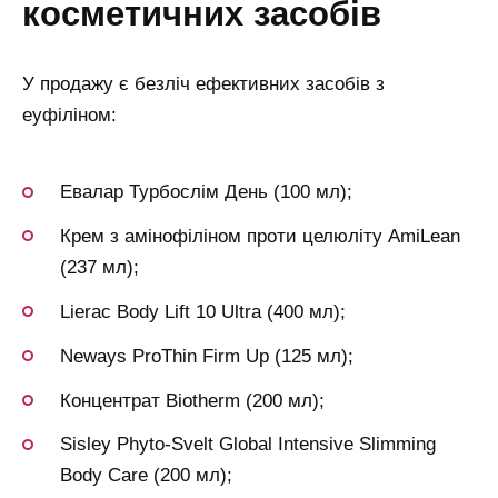
косметичних засобів
У продажу є безліч ефективних засобів з
еуфіліном:
Евалар Турбослім День (100 мл);
Крем з амінофіліном проти целюліту AmiLean
(237 мл);
Lierac Body Lift 10 Ultra (400 мл);
Neways ProThin Firm Up (125 мл);
Концентрат Biotherm (200 мл);
Sisley Phyto-Svelt Global Intensive Slimming
Body Care (200 мл);