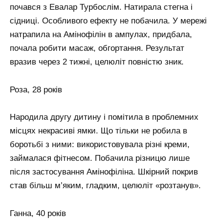
почався з Евалар Турбослім. Натирала стегна і
сідниці. Особливого ефекту не побачила. У мережі
натрапила на Амінофілін в ампулах, придбала,
почала робити масаж, обгортання. Результат
вразив через 2 тижні, целюліт повністю зник.
Роза, 28 років
Народила другу дитину і помітила в проблемних
місцях некрасиві ямки. Що тільки не робила в
боротьбі з ними: використовувала різні креми,
займалася фітнесом. Побачила різницю лише
після застосування Амінофіліна. Шкірний покрив
став більш м’яким, гладким, целюліт «розтанув».
Ганна, 40 років