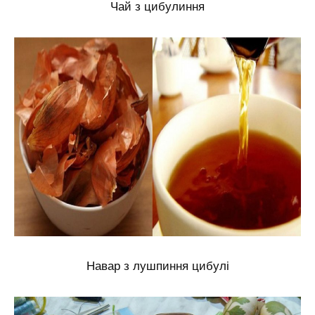
Чай з цибулиння
Навар з лушпиння цибулі