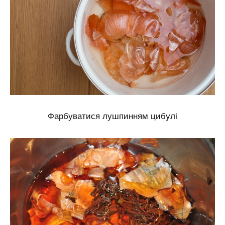
Фарбуватися лушпинням цибулі