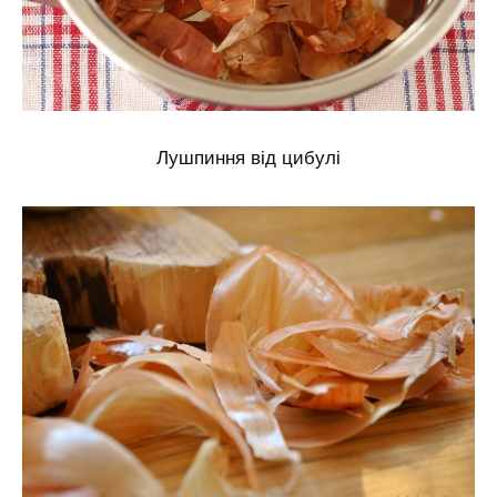
Лушпиння від цибулі