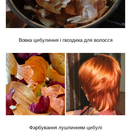
Вовка цибулиння і гвоздика для волосся
Фарбування лушпинням цибулі