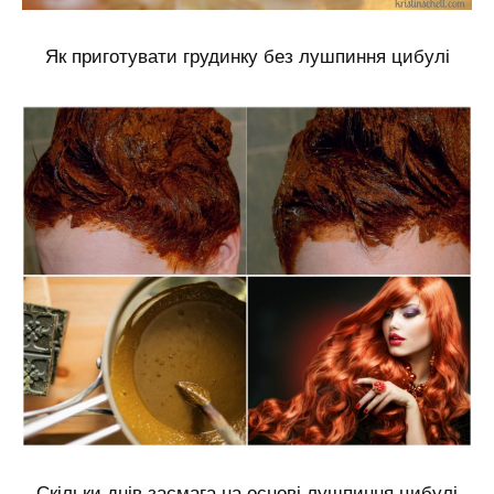
Як приготувати грудинку без лушпиння цибулі
Скільки днів засмага на основі лушпиння цибулі