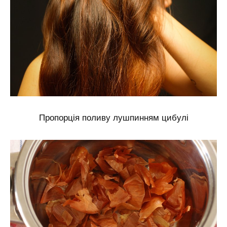
Пропорція поливу лушпинням цибулі