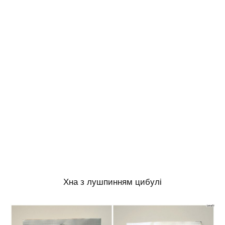
Хна з лушпинням цибулі