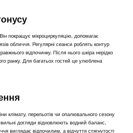
тонусу
Він покращує мікроциркуляцію, допомагає
язів обличчя. Регулярні сеанси роблять контур
равжнього відпочинку. Після нього шкіра нерідко
го ранку. Для багатьох гостей це улюблена
ення
іни клімату, перельотів чи опалювального сезону
ивильні догляди відновлюють водний баланс,
иччя виглядає відпочилим, а відчуття стягнутості