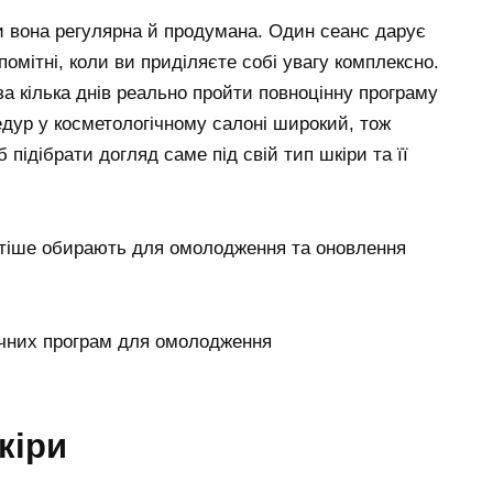
и вона регулярна й продумана. Один сеанс дарує
омітні, коли ви приділяєте собі увагу комплексно.
а кілька днів реально пройти повноцінну програму
едур у косметологічному салоні широкий, тож
б підібрати догляд саме під свій тип шкіри та її
астіше обирають для омолодження та оновлення
кіри