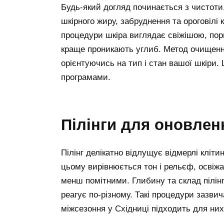
Будь-який догляд починається з чистот
шкірного жиру, забруднення та ороговілі 
процедури шкіра виглядає свіжішою, пор
краще проникають углиб. Метод очищення
орієнтуючись на тип і стан вашої шкіри
програмами.
пілінги для оновлен
Пілінг делікатно відлущує відмерлі кліт
цьому вирівнюється тон і рельєф, освіжа
менш помітними. Глибину та склад пілінг
реагує по-різному. Такі процедури зазви
міжсезоння у Східниці підходить для ни