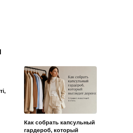
я
і,
Как собрать капсульный
гардероб, который