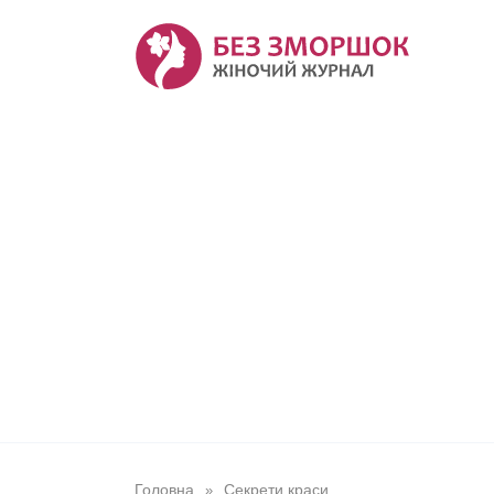
Перейти
до
вмісту
Головна
Секрети краси
»