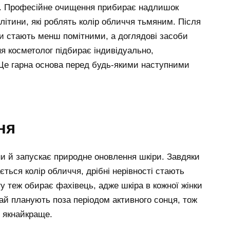
и. Професійне очищення прибирає надлишок
клітини, які роблять колір обличчя тьмяним. Після
и стають менш помітними, а доглядові засоби
 косметолог підбирає індивідуально,
. Це гарна основа перед будь-якими наступними
ня
ини й запускає природне оновлення шкіри. Завдяки
ється колір обличчя, дрібні нерівності стають
у теж обирає фахівець, адже шкіра в кожної жінки
чай планують поза періодом активного сонця, тож
х якнайкраще.