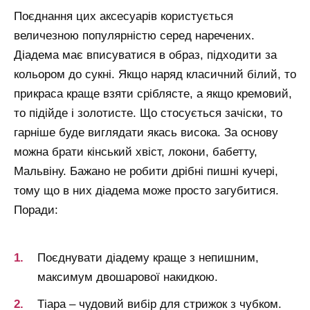
Поєднання цих аксесуарів користується
величезною популярністю серед наречених.
Діадема має вписуватися в образ, підходити за
кольором до сукні. Якщо наряд класичний білий, то
прикраса краще взяти сріблясте, а якщо кремовий,
то підійде і золотисте. Що стосується зачіски, то
гарніше буде виглядати якась висока. За основу
можна брати кінський хвіст, локони, бабетту,
Мальвіну. Бажано не робити дрібні пишні кучері,
тому що в них діадема може просто загубитися.
Поради:
Поєднувати діадему краще з непишним,
максимум двошарової накидкою.
Тіара – чудовий вибір для стрижок з чубком.