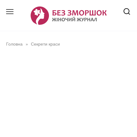
Перейти
до
вмісту
Головна
Секрети краси
»