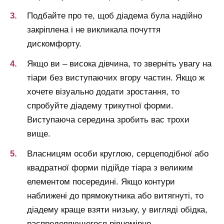
Подбайте про те, щоб діадема була надійно
закріплена і не викликала почуття
дискомфорту.
Якщо ви – висока дівчина, то зверніть увагу на
тіари без виступаючих вгору частин. Якщо ж
хочете візуально додати зростання, то
спробуйте діадему трикутної форми.
Виступаюча середина зробить вас трохи
вище.
Власницям особи круглою, серцеподібної або
квадратної форми підійде тіара з великим
елементом посередині. Якщо контури
наближені до прямокутника або витягнуті, то
діадему краще взяти низьку, у вигляді обідка,
распределяющегося рівномірно.