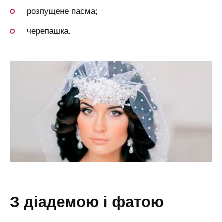
розпущене пасма;
черепашка.
з діадемою і фатою