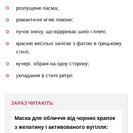
розпущене пасма;
романтичні м’які локони;
пучок знизу, що відкриває шию і плечі;
красиві весільні зачіски з фатою в грецькому
стилі;
кучері, зібрані на одну сторону;
укладання в стилі ретро.
ЗАРАЗ ЧИТАЮТЬ:
Маска для обличчя від чорних крапок
з желатину і активованого вугілля: