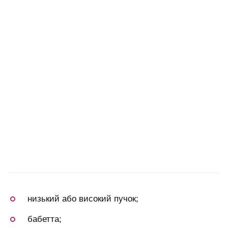
низький або високий пучок;
бабетта;