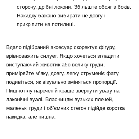
сторону, дрібні локони. Збільште обсяг з боків.
Накидку бажано вибирати не довгу і
прикріпити на потилиці.
Вдало підібраний аксесуар скоректує фігуру,
врівноважить силует. Якщо хочеться згладити
виступаючий животик або велику груди,
приміряйте м’яку, довгу, легку струменіє фату і
подивіться, як візуально зміняться пропорції.
Пишнотілу нареченій краще звернути увагу на
лаконічні вуалі. Власницям вузьких плечей,
маленькі груди і об’ємних стегон підійде коротка
накидка, але пишна.