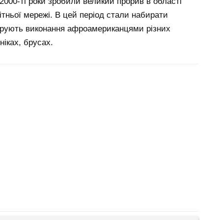
2000-ті роки зробили великий прорив в області
тньої мережі. В цей період стали набирати
струють виконання афроамериканцями різних
ніках, брусах.