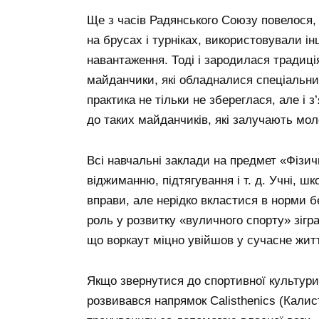
Ще з часів Радянського Союзу повелося
на брусах і турніках, використовували ін
навантаження. Тоді і зародилася традиц
майданчики, які обладналися спеціальни
практика не тільки не збереглася, але і 
до таких майданчиків, які залучають мол
Всі навчальні заклади на предмет «Фізич
віджиманню, підтягування і т. д. Учні, шк
вправи, але нерідко вкластися в норми б
роль у розвитку «вуличного спорту» зіг
що воркаут міцно увійшов у сучасне жит
Якщо звернутися до спортивної культури
розвивався напрямок Calisthenics (Калис