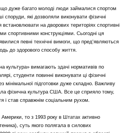
, що дуже багато молоді люди займалися спортом
ші споруди, які дозволяли виконувати фізичні
ія встановлювати на дворових територіях спортивні
ми спортивними конструкціями. Сьогодні ця
з’явилися певні технічні вимоги, що пред’являються
одь до здорового способу життя.
на культура» вимагають здачі нормативів по
олярі, студенти повинні виконувати ці фізичні
ез мінімальної підготовки дуже складно. Важливу
рала фізична культура США. Все це сприяло тому,
тя і став справжнім соціальним рухом.
 Америки, то з 1993 року в Штатах активно
теника), суть якого полягала в силових