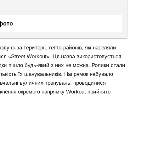
 фото
у із-за території, гетто-районів, які населяли
ися «Street Workout». Ця назва використовується
ідки пішло будь-який з них не можна. Ролики стали
ькість їх шанувальників. Напрямок набувало
авчальні вуличних тренувань, проводилися
икнення окремого напрямку Workout прийнято