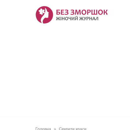
Перейти
до
вмісту
Головна
Секрети краси
»