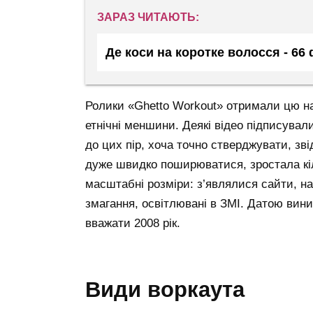
ЗАРАЗ ЧИТАЮТЬ:
Де коси на коротке волосся - 66
Ролики «Ghetto Workout» отримали цю назв
етнічні меншини. Деякі відео підписувал
до цих пір, хоча точно стверджувати, зв
дуже швидко поширюватися, зростала кіл
масштабні розміри: з’являлися сайти, н
змагання, освітлювані в ЗМІ. Датою вин
вважати 2008 рік.
види воркаута