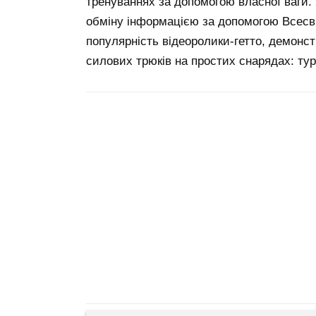
тренуваннях за допомогою власної ваги. 
обміну інформацією за допомогою Всесві
популярність відеоролики-гетто, демон
силових трюків на простих снарядах: тур