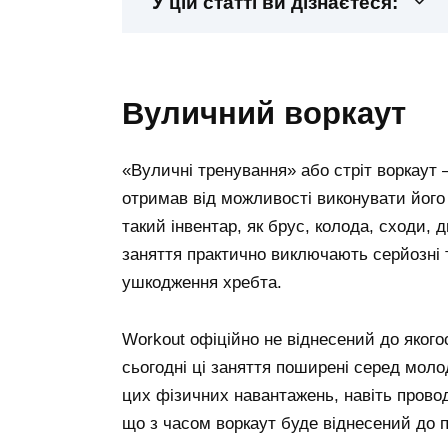
У цій статті ви дізнаєтеся:
вуличний воркаут
«Вуличні тренування» або стріт воркаут
отримав від можливості виконувати його
такий інвентар, як брус, колода, сходи, дв
заняття практично виключають серйозні 
ушкодження хребта.
Workout офіційно не віднесений до якогос
сьогодні ці заняття поширені серед моло
цих фізичних навантажень, навіть прово
що з часом воркаут буде віднесений до п