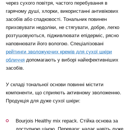
через сухого повітря, частого перебування в
гарячому душі, хлорки, використанні антивікових
засобів або спадковості. Тональник повинен
приховувати недоліки, не стягувати, добре, легко
розтушовуються, підживлювати епідерміс, рясно
наповнювати його вологою.
Спеціалізовані
рейтинги зволожуючих кремів для сухої шкіри
обличчя
допомагають у виборі найефективніших
засобів.
У складі тональної основи повинні містити
компоненти, що сприяють активному зволоженню.
Продукція для дуже сухої шкіри:
Bourjois Healthy mix repack. Стійка основа за
доступною ціною. Переваги: надає навіть дуже