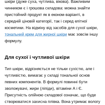
шкіри (дуже суха, чутлива, вікова). Важливим
чинником є і грошова складова: можна знайти
пристойний продукт як в економ-варіанті, в
середній ціновій категорії, так і серед елітної
косметики.
На відміну від засобів для сухої шкіри,
тональний крем для жирної шкіри
має зовсім іншу
формулу.
для сухої і чутливої шкіри
Тип шкіри, відрізняється не тільки сухістю, але і
чутливістю, вимагає у складі тональної основ
певних компонентів. В формулі повинні бути
зволожувачі, жири (ліпіди), вітаміни А і Є.
Присутність олійною складової означає, що буде
створюватися захисна плівка. Вона утримає вологу