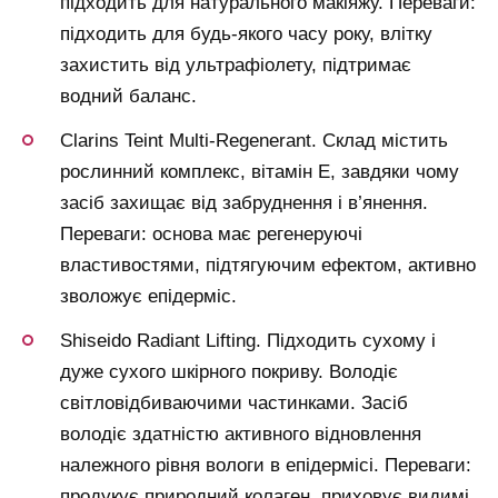
підходить для натурального макіяжу. Переваги:
підходить для будь-якого часу року, влітку
захистить від ультрафіолету, підтримає
водний баланс.
Clarins Teint Multi-Regenerant. Склад містить
рослинний комплекс, вітамін Е, завдяки чому
засіб захищає від забруднення і в’янення.
Переваги: основа має регенеруючі
властивостями, підтягуючим ефектом, активно
зволожує епідерміс.
Shiseido Radiant Lifting. Підходить сухому і
дуже сухого шкірного покриву. Володіє
світловідбиваючими частинками. Засіб
володіє здатністю активного відновлення
належного рівня вологи в епідермісі. Переваги:
продукує природний колаген, приховує видимі