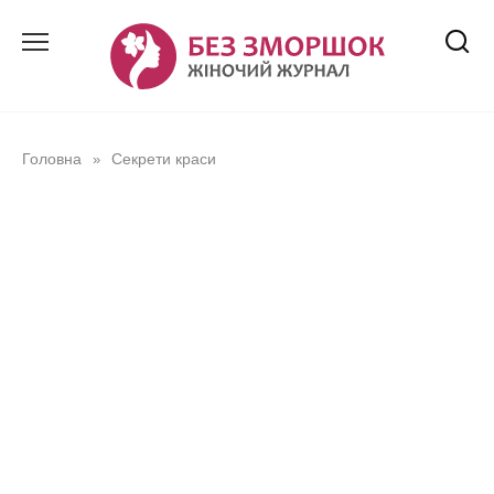
Перейти
до
вмісту
Головна
Секрети краси
»