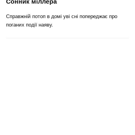
сонник міллера
Справжній потоп в домі уві сні попереджає про
поганих події наяву.