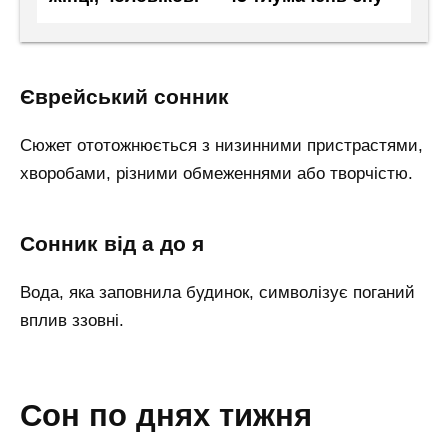
єврейський сонник
Сюжет ототожнюється з низинними пристрастями,
хворобами, різними обмеженнями або творчістю.
сонник від а до я
Вода, яка заповнила будинок, символізує поганий
вплив ззовні.
сон по днях тижня