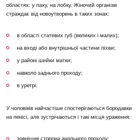
областях: у паху, на лобку. Жіночий організм
страждає від новоутворень в таких зонах:
в області статевих губ (великих і малих);
на вході або внутрішньої частини піхви;
у районі шийки матки;
навколо заднього проходу;
в уретрі.
У чоловіків найчастіше спостерігаються бородавки
на пенісі, але зустрічаються і такі місця ураження:
зовнішня сторона анального проходу;