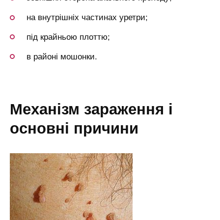
на внутрішніх частинах уретри;
під крайньою плоттю;
в районі мошонки.
механізм зараження і
основні причини