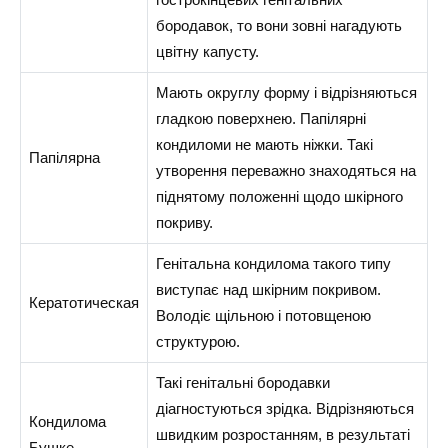
бородавок, то вони зовні нагадують
цвітну капусту.
Мають округлу форму і відрізняються
гладкою поверхнею. Папілярні
кондиломи не мають ніжки. Такі
Папілярна
утворення переважно знаходяться на
піднятому положенні щодо шкірного
покриву.
Генітальна кондилома такого типу
виступає над шкірним покривом.
Кератотическая
Володіє щільною і потовщеною
структурою.
Такі генітальні бородавки
діагностуються зрідка. Відрізняються
Кондилома
швидким розростанням, в результаті
Бушке-