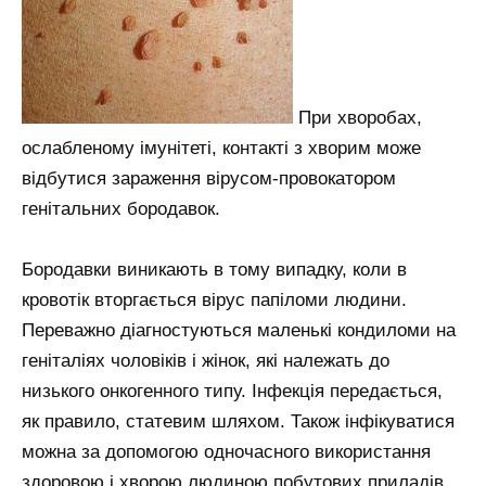
При хворобах,
ослабленому імунітеті, контакті з хворим може
відбутися зараження вірусом-провокатором
генітальних бородавок.
Бородавки виникають в тому випадку, коли в
кровотік вторгається вірус папіломи людини.
Переважно діагностуються маленькі кондиломи на
геніталіях чоловіків і жінок, які належать до
низького онкогенного типу. Інфекція передається,
як правило, статевим шляхом. Також інфікуватися
можна за допомогою одночасного використання
здоровою і хворою людиною побутових приладів.