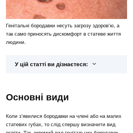
Генітальні бородавки несуть загрозу здоров’ю, а
так само приносять дискомфорт в статеве життя
людини.
У цій статті ви дізнаєтеся:
основні види
Коли з’явилися бородавки на члені або на малих
статевих губах, то слід спершу визначити вид
освіти. Так, окремий вид генітальних бородавок