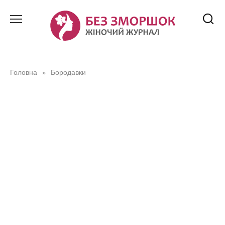
Перейти
до
вмісту
Головна
Бородавки
»