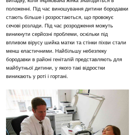
випадку, коли інфікована жінка знаходиться в
положенні. Під час виношування дитини бородавки
стають більше і розростаються, що провокує
сечові розлади. Під час розродження можуть
виникнути серйозні проблеми, оскільки під
впливом вірусу шийка матки та стінки піхви стали
менш еластичними. Найбільшу небезпеку
бородавки в районі геніталій представляють для
майбутньої дитини, у якого такі відростки
виникають у роті і гортані.