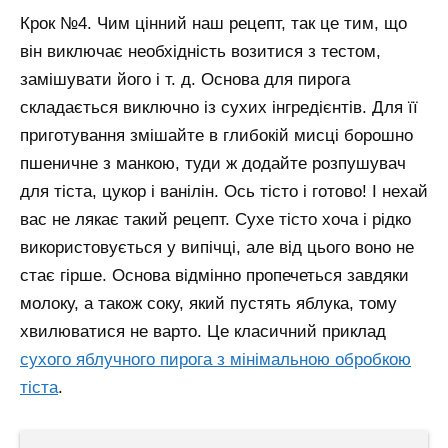
Крок №4. Чим цінний наш рецепт, так це тим, що
він виключає необхідність возитися з тестом,
замішувати його і т. д. Основа для пирога
складається виключно із сухих інгредієнтів. Для її
приготування змішайте в глибокій мисці борошно
пшеничне з манкою, туди ж додайте розпушувач
для тіста, цукор і ванілін. Ось тісто і готово! І нехай
вас не лякає такий рецепт. Сухе тісто хоча і рідко
використовується у випічці, але від цього воно не
стає гірше. Основа відмінно пропечеться завдяки
молоку, а також соку, який пустять яблука, тому
хвилюватися не варто.
Це класичний приклад
сухого яблучного пирога з мінімальною обробкою
тіста
.