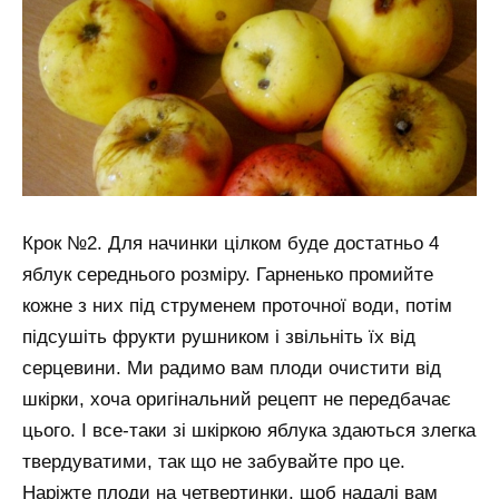
Крок №2. Для начинки цілком буде достатньо 4
яблук середнього розміру. Гарненько промийте
кожне з них під струменем проточної води, потім
підсушіть фрукти рушником і звільніть їх від
серцевини. Ми радимо вам плоди очистити від
шкірки, хоча оригінальний рецепт не передбачає
цього. І все-таки зі шкіркою яблука здаються злегка
твердуватими, так що не забувайте про це.
Наріжте плоди на четвертинки, щоб надалі вам