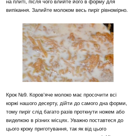
на плиті, після чого влийте його в форму для
випікання. Залийте молоком весь пиріг рівномірно.
Крок №9. Коров’яче молоко має просочити всі
коржі нашого десерту, дійти до самого дна форми,
тому пиріг слід багато разів проткнути ножем або
виделкою в різних місцях. Уважно поставтеся до
цього кроку приготування, так як від цього