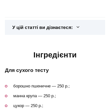
У цій статті ви дізнаєтеся:
інгредієнти
для сухого тесту
борошно пшеничне — 250 р.;
манна крупа — 250 р.;
цукор — 250 р.;