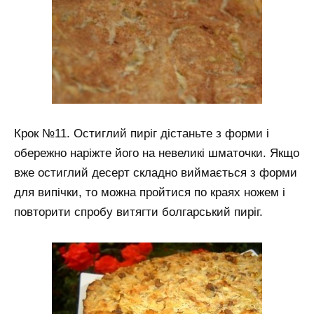
Крок №11. Остиглий пиріг дістаньте з форми і
обережно наріжте його на невеликі шматочки. Якщо
вже остиглий десерт складно виймається з форми
для випічки, то можна пройтися по краях ножем і
повторити спробу витягти болгарський пиріг.