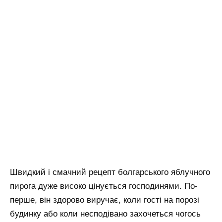
Швидкий і смачний рецепт болгарського яблучного
пирога дуже високо цінується господинями. По-
перше, він здорово виручає, коли гості на порозі
будинку або коли несподівано захочеться чогось