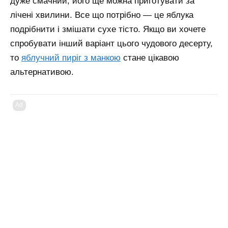
дуже смачний, його ще можна приготувати за
лічені хвилини. Все що потрібно — це яблука
подрібнити і змішати сухе тісто.
Якщо ви хочете
спробувати інший варіант цього чудового десерту,
то
яблучний пиріг з манкою
стане цікавою
альтернативою.
Ad