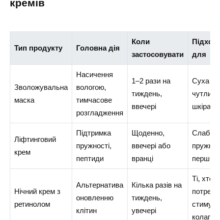
кремів
Коли
Підход
Тип продукту
Головна дія
застосовувати
для
Насичення
1–2 рази на
Суха і
Зволожувальна
вологою,
тиждень,
чутлива
маска
тимчасове
ввечері
шкіра
розгладження
Підтримка
Щоденно,
Слабка
Ліфтинговий
пружності,
ввечері або
пружніс
крем
пептиди
вранці
перші зм
Ті, хто
Альтернатива
Кілька разів на
Нічний крем з
потребу
оновленню
тиждень,
ретинолом
стимуля
клітин
увечері
колаген