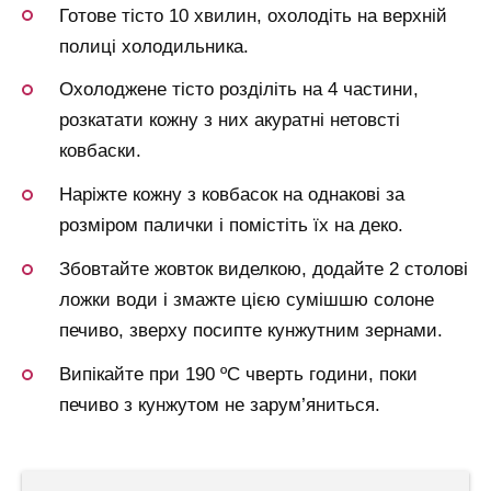
Готове тісто 10 хвилин, охолодіть на верхній
полиці холодильника.
Охолоджене тісто розділіть на 4 частини,
розкатати кожну з них акуратні нетовсті
ковбаски.
Наріжте кожну з ковбасок на однакові за
розміром палички і помістіть їх на деко.
Збовтайте жовток виделкою, додайте 2 столові
ложки води і змажте цією сумішшю солоне
печиво, зверху посипте кунжутним зернами.
Випікайте при 190 ºC чверть години, поки
печиво з кунжутом не зарум’яниться.