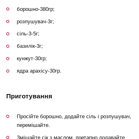
борошно-380гр;
розпушувач-3г;
сіль-3-5г;
базилік-3г;
кунжут-30гр;
ядра арахісу-30гр.
приготування
Просійте борошно, додайте сіль і розпушувач,
перемішайте.
Змішайте сік з маслом, поетапно додавайте