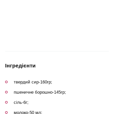
інгредієнти
твердий сир-160гр;
пшеничне борошно-145гр;
сіль-6г;
молоко-50 мл;