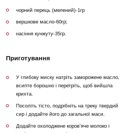
чорний перець (мелений)-1гр
вершкове масло-60гр;
насіння кунжуту-35гр.
приготування
У глибоку миску натріть заморожене масло,
всипте борошно і перетріть, щоб вийшла
крихта.
Посоліть тісто, подрібніть на треку твердий
сир і додайте його до загальної маси.
Додайте охолоджене коров’яче молоко і