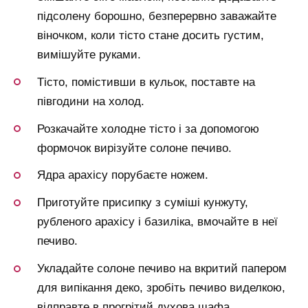
підсолену борошно, безперервно заважайте
віночком, коли тісто стане досить густим,
вимішуйте руками.
Тісто, помістивши в кульок, поставте на
півгодини на холод.
Розкачайте холодне тісто і за допомогою
формочок вирізуйте солоне печиво.
Ядра арахісу порубаєте ножем.
Приготуйте присипку з суміші кунжуту,
рубленого арахісу і базиліка, вмочайте в неї
печиво.
Укладайте солоне печиво на вкритий папером
для випікання деко, зробіть печиво виделкою,
відправте в прогрітий духова шафа.