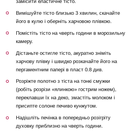
замісити еластичне тісто.
Вимішуйте тісто близько 3 хвилин, скачайте
його в кулю і оберніть харчовою плівкою.
Помістіть тісто на чверть години в морозильну
камеру.
Дістаньте остигле тісто, акуратно зніміть
харчову плівку і швидко розкачайте його на
пергаментним папері в пласт 0.8 див.
Розріжте полотно з тіста на тонкі смужки
(робіть розрізи «ялинкою» гострим ножем),
переклавши їх на деко, змастіть молоком і
присипте солоне печиво кунжутом.
Надішліть печінка в попередньо розігріту
духовку приблизно на чверть години.