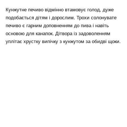
Кунжутне печиво відмінно втамовує голод, дуже
подобається дітям і дорослим. Трохи солонувате
печиво є гарним доповненням до пива і навіть
основою для канапок. Дітвора із задоволенням
уплітає хрустку випічку з кунжутом за обидві щоки.