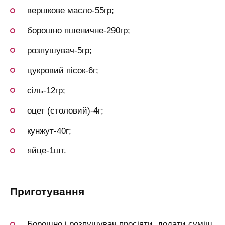
вершкове масло-55гр;
борошно пшеничне-290гр;
розпушувач-5гр;
цукровий пісок-6г;
сіль-12гр;
оцет (столовий)-4г;
кунжут-40г;
яйце-1шт.
приготування
Борошно і розпушувач просіяти, додати суміш