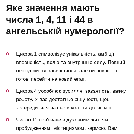
яке значення мають
числа 1, 4, 11 і 44 в
ангельській нумерології?
Цифра 1 символізує унікальність, амбіції,
впевненість, волю та внутрішню силу. Певний
період життя завершився, але ви повністю
готові перейти на новий етап.
Цифра 4 уособлює зусилля, завзятість, важку
роботу. У вас достатньо рішучості, щоб
зосередитися на своїй меті та досягти її.
Число 11 пов'язане з духовним життям,
пробудженням, містицизмом, кармою. Вам