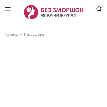
Перейти
до
вмісту
Головна
Нумерологія
»