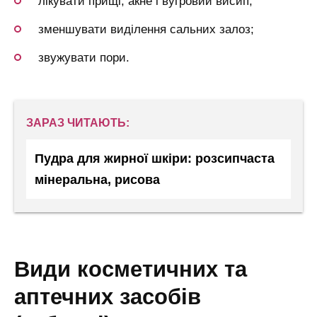
лікувати прищі, акне і вугровий висип;
зменшувати виділення сальних залоз;
звужувати пори.
ЗАРАЗ ЧИТАЮТЬ:
Пудра для жирної шкіри: розсипчаста
мінеральна, рисова
види косметичних та
аптечних засобів