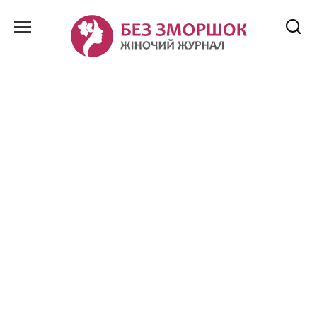
Перейти
до
вмісту