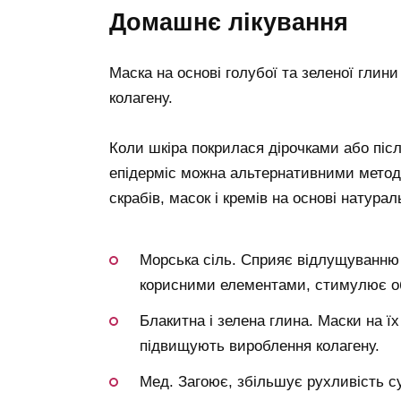
домашнє лікування
Маска на основі голубої та зеленої глини
колагену.
Коли шкіра покрилася дірочками або пі
епідерміс можна альтернативними мето
скрабів, масок і кремів на основі натурал
Морська сіль. Сприяє відлущуванню 
корисними елементами, стимулює об
Блакитна і зелена глина. Маски на ї
підвищують вироблення колагену.
Мед. Загоює, збільшує рухливість с