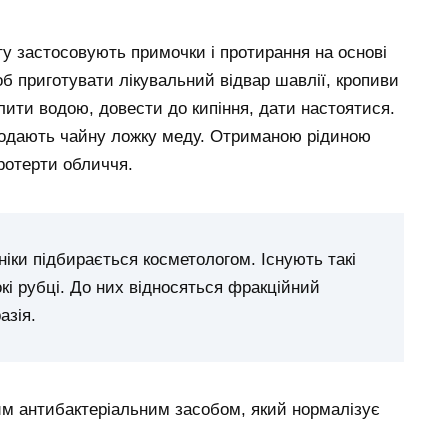
у застосовують примочки і протирання на основі
об приготувати лікувальний відвар шавлії, кропиви
лити водою, довести до кипіння, дати настоятися.
додають чайну ложку меду. Отриманою рідиною
ротерти обличчя.
ніки підбирається косметологом. Існують такі
кі рубці. До них відносяться фракційний
азія.
им антибактеріальним засобом, який нормалізує