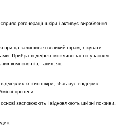
 сприяє регенерації шкіри і активує вироблення
сля прища залишився великий шрам, лікувати
дами. Прибрати дефект можливо застосуванням
ьних компонентів, таких, як:
відмерлих клітин шкіри, збагачує епідерміс
мінні процеси.
х основі заспокоюють і відновлюють шкірні покриви,
удин.