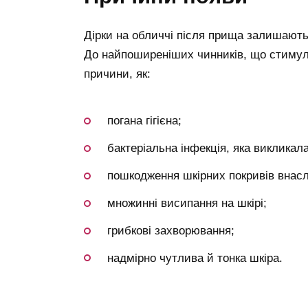
Дірки на обличчі після прища залишають
До найпоширеніших чинників, що стимул
причини, як:
погана гігієна;
бактеріальна інфекція, яка викликал
пошкодження шкірних покривів внас
множинні висипання на шкірі;
грибкові захворювання;
надмірно чутлива й тонка шкіра.