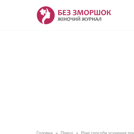
Перейти
до
вмісту
Головна
Прищі
Різні способи усунення пр
»
»