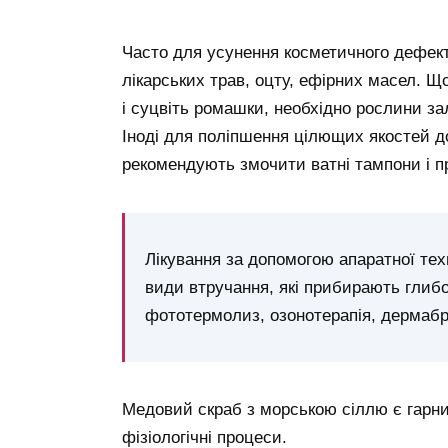
Часто для усунення косметичного дефект
лікарських трав, оцту, ефірних масел. Щ
і суцвіть ромашки, необхідно рослини за
Іноді для поліпшення цілющих якостей 
рекомендують змочити ватні тампони і п
Лікування за допомогою апаратної тех
види втручання, які прибирають глибо
фототермолиз, озонотерапія, дермабр
Медовий скраб з морською сіллю є гарн
фізіологічні процеси.