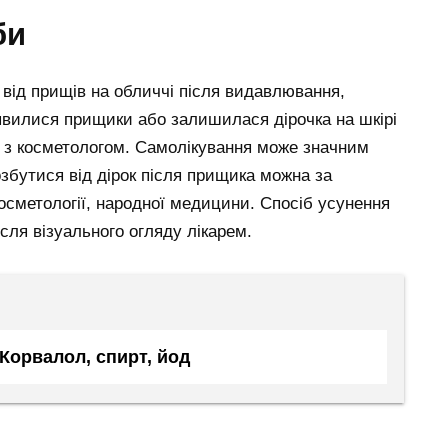
би
 від прищів на обличчі після видавлювання,
’явилися прищики або залишилася дірочка на шкірі
я з косметологом. Самолікування може значним
збутися від дірок після прищика можна за
осметології, народної медицини. Спосіб усунення
сля візуального огляду лікарем.
Корвалол, спирт, йод