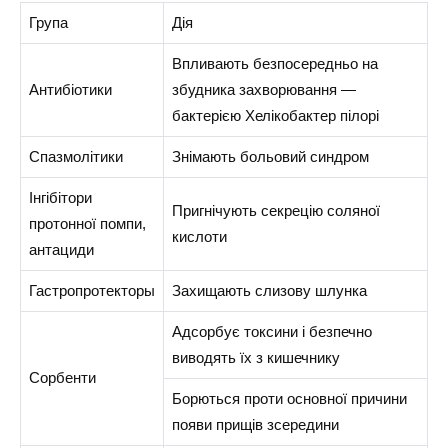
Група
Дія
Впливають безпосередньо на
Антибіотики
збудника захворювання —
бактерією Хелікобактер пілорі
Спазмолітики
Знімають больовий синдром
Інгібітори
Пригнічують секрецію соляної
протонної помпи,
кислоти
антациди
Гастропротекторы
Захищають слизову шлунка
Адсорбує токсини і безпечно
виводять їх з кишечнику
Сорбенти
Борються проти основної причини
появи прищів зсередини