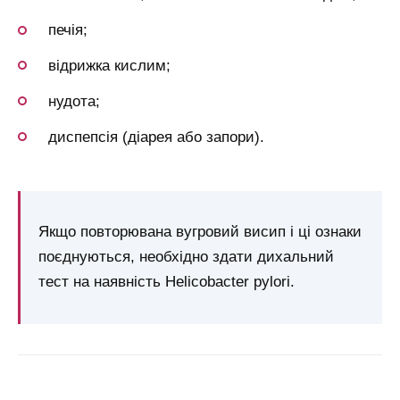
печія;
відрижка кислим;
нудота;
диспепсія (діарея або запори).
Якщо повторювана вугровий висип і ці ознаки
поєднуються, необхідно здати дихальний
тест на наявність Helicobacter pylori.