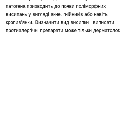
патогена призводить до появи поліморфних
висипань у вигляді акне, гнійників або навіть
кропив’янки. Визначити вид висипки і виписати
протиалергічні препарати може тільки дерматолог.