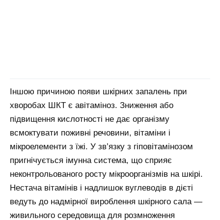
Іншою причиною появи шкірних запалень при
хворобах ШКТ є авітаміноз. Зниження або
підвищення кислотності не дає організму
всмоктувати поживні речовини, вітаміни і
мікроелементи з їжі. У зв’язку з гіповітамінозом
пригнічується імунна система, що сприяє
неконтрольованого росту мікроорганізмів на шкірі.
Нестача вітамінів і надлишок вуглеводів в дієті
ведуть до надмірної вироблення шкірного сала —
живильного середовища для розмноження