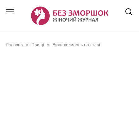
Перейти
до
вмісту
Головна
Прищі
Види висипань на шкірі
»
»