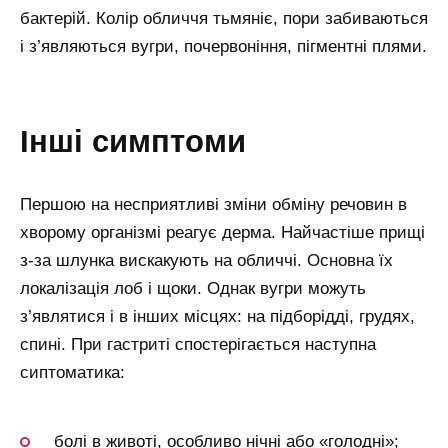
бактерій. Колір обличчя тьмяніє, пори забиваються
і з’являються вугри, почервоніння, пігментні плями.
інші симптоми
Першою на несприятливі зміни обміну речовин в
хворому організмі реагує дерма. Найчастіше прищі
з-за шлунка вискакують на обличчі. Основна їх
локалізація лоб і щоки. Однак вугри можуть
з’являтися і в інших місцях: на підборідді, грудях,
спині. При гастриті спостерігається наступна
сиптоматика:
болі в животі, особливо нічні або «голодні»;