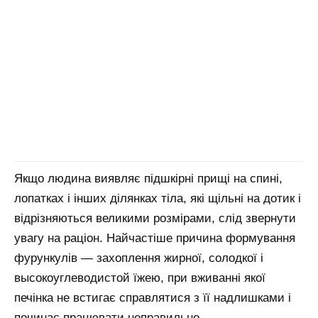
Якщо людина виявляє підшкірні прищі на спині,
лопатках і інших ділянках тіла, які щільні на дотик і
відрізняються великими розмірами, слід звернути
увагу на раціон. Найчастіше причина формування
фурункулів — захоплення жирної, солодкої і
высокоуглеводистой їжею, при вживанні якої
печінка не встигає справлятися з її надлишками і
починає працювати неправильно.