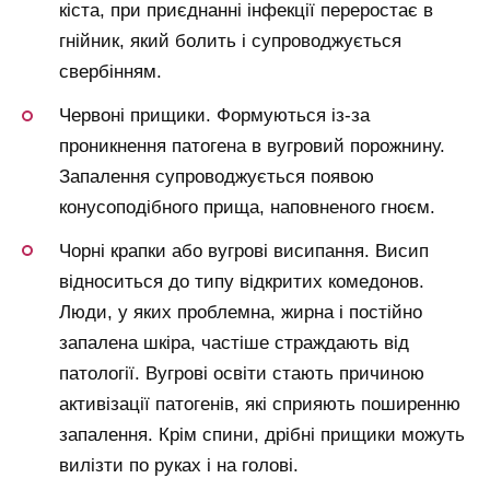
кіста, при приєднанні інфекції переростає в
гнійник, який болить і супроводжується
свербінням.
Червоні прищики. Формуються із-за
проникнення патогена в вугровий порожнину.
Запалення супроводжується появою
конусоподібного прища, наповненого гноєм.
Чорні крапки або вугрові висипання. Висип
відноситься до типу відкритих комедонов.
Люди, у яких проблемна, жирна і постійно
запалена шкіра, частіше страждають від
патології. Вугрові освіти стають причиною
активізації патогенів, які сприяють поширенню
запалення. Крім спини, дрібні прищики можуть
вилізти по руках і на голові.