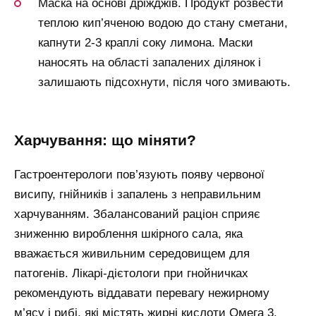
Маска на основі дріжджів. Продукт розвести
теплою кип’яченою водою до стану сметани,
капнути 2-3 краплі соку лимона. Маски
наносять на області запалених ділянок і
залишають підсохнути, після чого змивають.
харчування: що міняти?
Гастроентерологи пов’язують появу червоної
висипу, гнійників і запалень з неправильним
харчуванням. Збалансований раціон сприяє
зниженню вироблення шкірного сала, яка
вважається живильним середовищем для
патогенів. Лікарі-дієтологи при гнойничках
рекомендують віддавати перевагу нежирному
м’ясу і рибі, які містять жирні кислоти Омега 3.