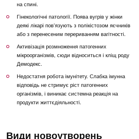
на спині.
Гінекологічні патології. Поява вугрів у жінки
деякі лікарі пов’язують з полікістозом яєчників
або з перенесеним перериванням вагітності.
Активізація розмноження патогенних
мікроорганізмів, сюди відноситься і кліщ роду
Демодекс.
Недостатня робота імунітету. Слабка імунна
відповідь не стримує ріст патогенних
організмів, і виникає системна реакція на
продукти життєдіяльності.
види новоутворень