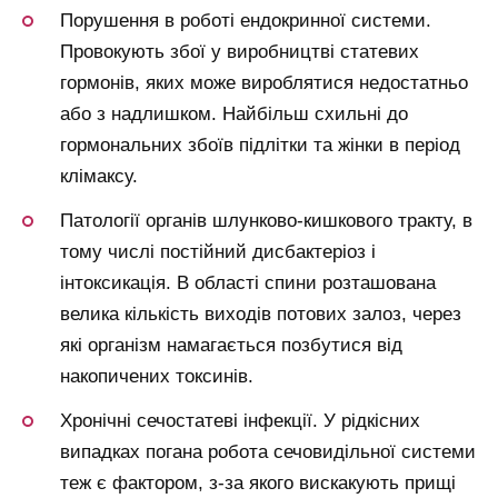
Порушення в роботі ендокринної системи.
Провокують збої у виробництві статевих
гормонів, яких може вироблятися недостатньо
або з надлишком. Найбільш схильні до
гормональних збоїв підлітки та жінки в період
клімаксу.
Патології органів шлунково-кишкового тракту, в
тому числі постійний дисбактеріоз і
інтоксикація. В області спини розташована
велика кількість виходів потових залоз, через
які організм намагається позбутися від
накопичених токсинів.
Хронічні сечостатеві інфекції. У рідкісних
випадках погана робота сечовидільної системи
теж є фактором, з-за якого вискакують прищі