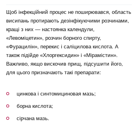
Щоб інфекційний процес не поширювався, область
висипань протирають дезінфікуючими розчинами,
кращі з них — настоянка календули,
«Левоміцетин», розчин борного спирту,
«Фурацилін», перекис і саліцилова кислота. А
також підійде «Хлоргексидин» і «Мірамістин».
Важливо, якщо вискочив прищ, підсушити його,
для цього призначають такі препарати:
цинкова і синтомициновая мазь;
борна кислота;
сірчана мазь.