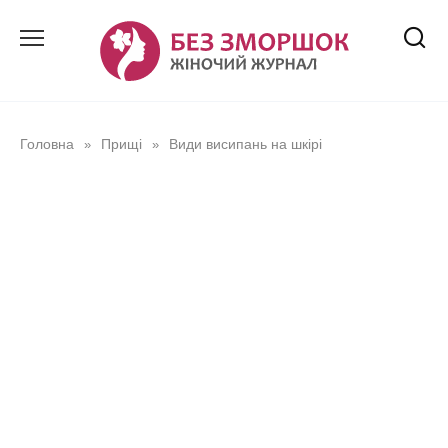
Перейти
до
вмісту
Головна
Прищі
Види висипань на шкірі
»
»