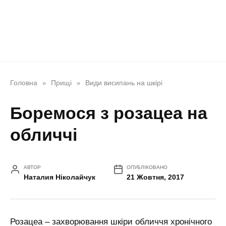
Головна
Прищі
Види висипань на шкірі
»
»
Боремося з розацеа на
обличчі
АВТОР
ОПУБЛІКОВАНО
Наталия Ніколайчук
21 Жовтня, 2017
Розацеа – захворювання шкіри обличчя хронічного