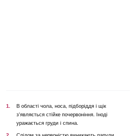
В області чола, носа, підборіддя і щік
з’являється стійке почервоніння. Іноді
уражається груди і спина.
Слідом за червоністю виникають папули