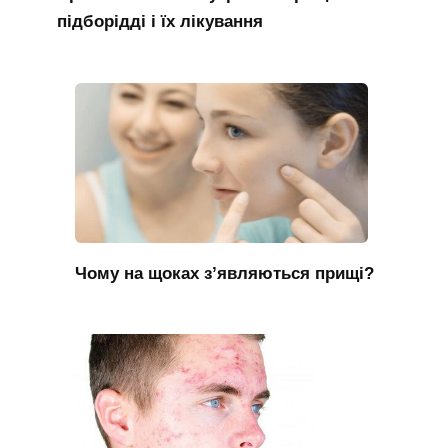
підборідді і їх лікування
Чому на щоках з’являються прищі?