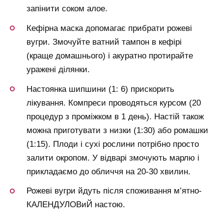
запінити соком алое.
Кефірна маска допомагає прибрати рожеві
вугри. Змочуйте ватний тампон в кефірі
(краще домашнього) і акуратно протирайте
уражені ділянки.
Настоянка шипшини (1: 6) прискорить
лікування. Компреси проводяться курсом (20
процедур з проміжком в 1 день). Настій також
можна приготувати з низки (1:30) або ромашки
(1:15). Плоди і сухі рослини потрібно просто
залити окропом. У відварі змочують марлю і
прикладаємо до обличчя на 20-30 хвилин.
Рожеві вугри йдуть після споживання м’ятно-
КАЛЕНДУЛОВиЙ настою.