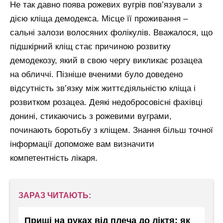
Не так давно поява рожевих вугрів пов’язували з
дією кліща демодекса. Місце її проживання –
сальні залози волосяних фолікулів. Вважалося, що
підшкірний кліщ стає причиною розвитку
демодекозу, який в свою чергу викликає розацеа
на обличчі. Пізніше вченими було доведено
відсутність зв’язку між життєдіяльністю кліща і
розвитком розацеа. Деякі недобросовісні фахівці
донині, стикаючись з рожевими вуграми,
починають боротьбу з кліщем. Знання більш точної
інформації допоможе вам визначити
компетентність лікаря.
ЗАРАЗ ЧИТАЮТЬ:
Прищі на руках від плеча до ліктя: як