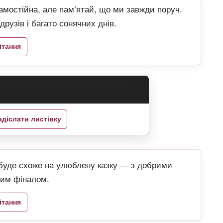
самостійна, але пам’ятай, що ми завжди поруч.
друзів і багато сонячних днів.
ітання
адіслати листівку
 буде схоже на улюблену казку — з добрими
вим фіналом.
ітання