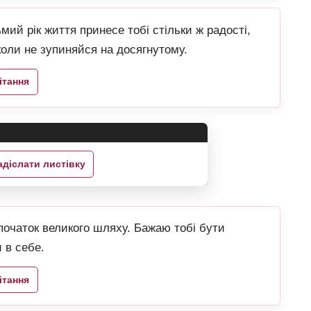
мий рік життя принесе тобі стільки ж радості,
ніколи не зупиняйся на досягнутому.
ітання
адіслати листівку
початок великого шляху. Бажаю тобі бути
 в себе.
ітання