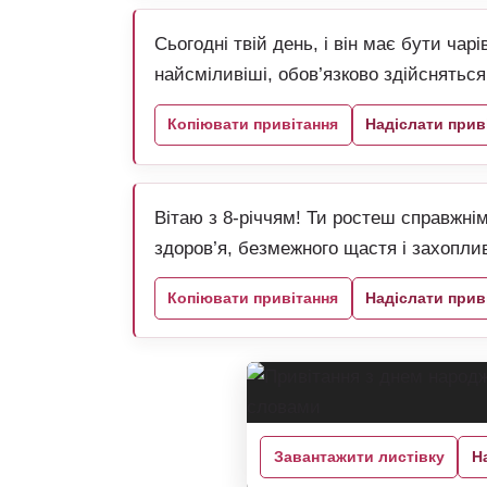
Сьогодні твій день, і він має бути чар
найсміливіші, обов’язково здійснятьс
Копіювати привітання
Надіслати прив
Вітаю з 8-річчям! Ти ростеш справжні
здоров’я, безмежного щастя і захопли
Копіювати привітання
Надіслати прив
Завантажити листівку
Н