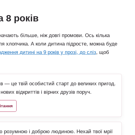
а 8 років
значають більше, ніж довгі промови. Ось кілька
і для хлопчика. А коли дитина підросте, можна буде
дження дитині на 9 років у прозі, до сліз
, щоб
ів — це твій особистий старт до великих пригод.
ових відкриттів і вірних друзів поруч.
ітання
ою розумною і доброю людиною. Нехай твої мрії