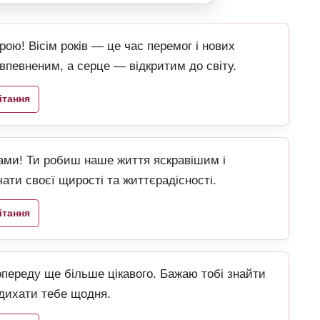
ою! Вісім років — це час перемог і нових
впевненим, а серце — відкритим до світу.
ітання
ами! Ти робиш наше життя яскравішим і
ати своєї щирості та життєрадісності.
ітання
 попереду ще більше цікавого. Бажаю тобі знайти
адихати тебе щодня.