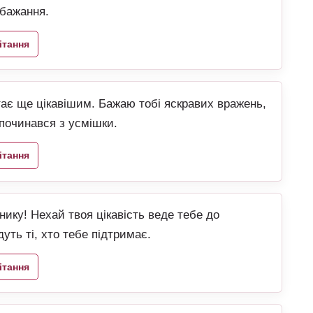
бажання.
ітання
 стає ще цікавішим. Бажаю тобі яскравих вражень,
 починався з усмішки.
ітання
ику! Нехай твоя цікавість веде тебе до
уть ті, хто тебе підтримає.
ітання