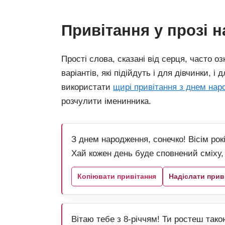
привітання у прозі н
Прості слова, сказані від серця, часто о
варіантів, які підійдуть і для дівчинки, 
використати
щирі привітання з днем наро
розчулити іменинника.
З днем народження, сонечко! Вісім рок
Хай кожен день буде сповнений сміху, н
Копіювати привітання
Надіслати прив
Вітаю тебе з 8-річчям! Ти ростеш так