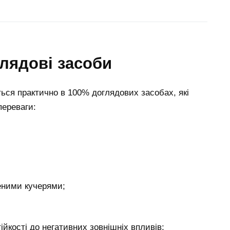
лядові засоби
ться практично в 100% доглядових засобах, які
переваги:
еними кучерями;
ійкості до негативних зовнішніх впливів;