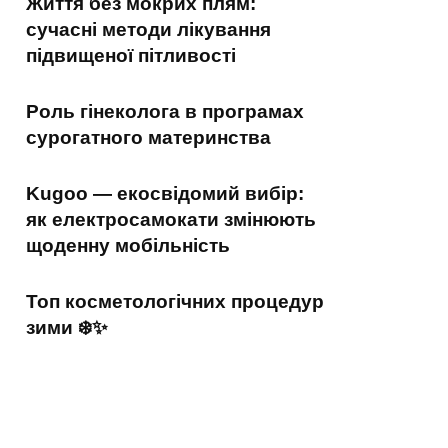
Життя без мокрих плям:
сучасні методи лікування
підвищеної пітливості
Роль гінеколога в програмах
сурогатного материнства
Kugoo — екосвідомий вибір:
як електросамокати змінюють
щоденну мобільність
Топ косметологічних процедур
зими ❄️✨