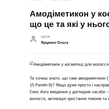
Амодіметикон у ко
що це та які у ньог
АВТОР
Ярценко Ольга
Ти хочеш знати, що таке амодиметикон (Tr
15 Pareth-9)? Якщо дуже просто і насправ
Сенс його введення у доглядові засоби 
волосся, активація зростання локонів та 