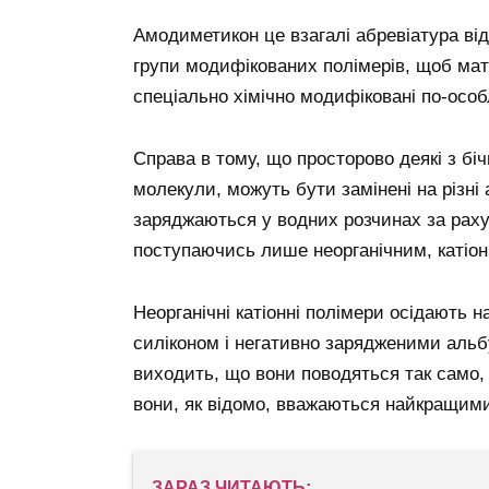
Амодиметикон це взагалі абревіатура від
групи модифікованих полімерів, щоб мати
спеціально хімічно модифіковані по-осо
Справа в тому, що просторово деякі з б
молекули, можуть бути замінені на різні 
заряджаються у водних розчинах за раху
поступаючись лише неорганічним, катіо
Неорганічні катіонні полімери осідають н
силіконом і негативно зарядженими альб
виходить, що вони поводяться так само, я
вони, як відомо, вважаються найкращим
ЗАРАЗ ЧИТАЮТЬ: