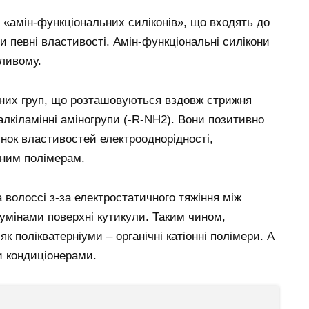
 «амін-функціональних силіконів», що входять до
 певні властивості. Амін-функціональні силікони
бливому.
ічних груп, що розташовуються вздовж стрижня
алкіламінні аміногрупи (-R-NH2). Вони позитивно
нок властивостей електрооднорідності,
нним полімерам.
а волоссі з-за електростатичного тяжіння між
умінами поверхні кутикули. Таким чином,
к полікватерніуми – органічні катіонні полімери. А
и кондиціонерами.