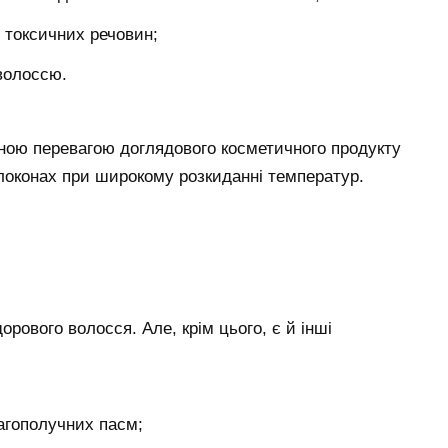
 токсичних речовин;
волоссю.
ною перевагою доглядового косметичного продукту
 локонах при широкому розкиданні температур.
рового волосся. Але, крім цього, є й інші
агополучних пасм;