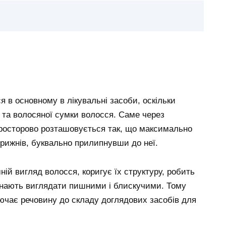
 в основному в лікувальні засоби, оскільки
 та волосяної сумки волосся. Саме через
просторово розташовується так, що максимально
трижнів, буквально прилипнувши до неї.
ій вигляд волосся, коригує їх структуру, робить
чинають виглядати пишними і блискучими. Тому
ючає речовину до складу доглядових засобів для