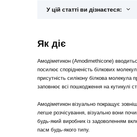
У цій статті ви дізнаєтеся:
як діє
Амодіметикон (Amodimethicone) вводиться
посилює спорідненість білкових молекул
присутність силікону білкова молекула 
заповнює всі пошкодження на кутикулі с
Амодіметикон візуально покращує зовнішн
легше розчісування, візуально вони по
будь-який виробник із задоволенням вкл
пасм будь-якого типу.