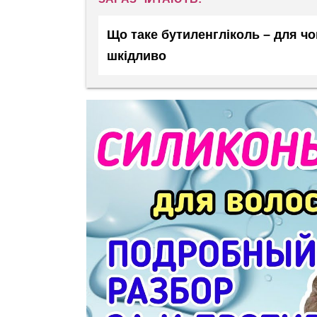
Що таке бутиленгліколь – для чо
шкідливо