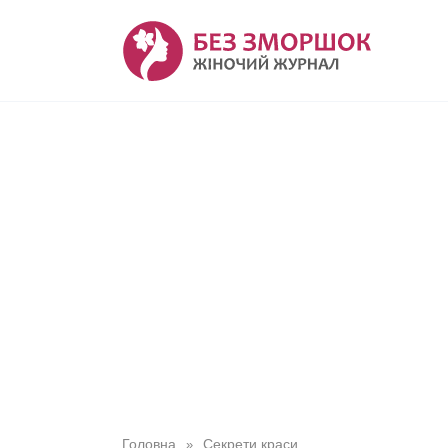
Перейти
до
вмісту
Головна
Секрети краси
»