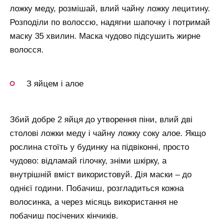
ложку меду, розмішай, влий чайну ложку лецитину.
Розподіли по волоссю, надягни шапочку і потримай
маску 35 хвилин. Маска чудово підсушить жирне
волосся.
З яйцем і алое
Збий добре 2 яйця до утворення піни, влий дві
столові ложки меду і чайну ложку соку алое. Якщо
рослина стоїть у будинку на підвіконні, просто
чудово: відламай гілочку, зніми шкірку, а
внутрішній вміст використовуй. Дія маски – до
однієї години. Побачиш, розгладиться кожна
волосинка, а через місяць використання не
побачиш посічених кінчиків.