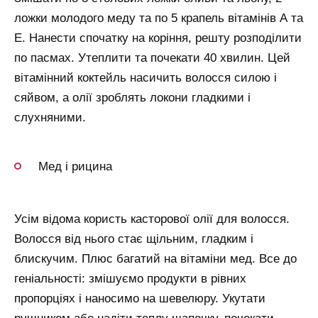
ложки молодого меду та по 5 крапель вітамінів А та
Е. Нанести спочатку на коріння, решту розподілити
по пасмах. Утеплити та почекати 40 хвилин. Цей
вітамінний коктейль насичить волосся силою і
сяйвом, а олії зроблять локони гладкими і
слухняними.
Мед і рицина
Усім відома користь касторової олії для волосся.
Волосся від нього стає щільним, гладким і
блискучим. Плюс багатий на вітаміни мед. Все до
геніальності: змішуємо продукти в рівних
пропорціях і наносимо на шевелюру. Укутати