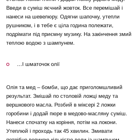
Введи в суміш яєчний жовток. Все перемішай і
нанеси на шевелюру. Одягни шапочку, утепли
рушником, і в тебе є ціла година полежати,
подрімати під приємну музику. На закінчення змий
теплою водою з шампунем.
…І шматочок олії
Олія та мед – бомби, що дає приголомшливий
результат. Змішай по столовій ложці меду та
вершкового масла. Розбий в міксері 2 ложки
горобини і додай пюре в медово-масляну суміш.
Нанеси спочатку на коріння, потім на локони.
Утеплюй і проходь так 45 хвилин. Змивати
потрібно великою кількістю води із шампунем.