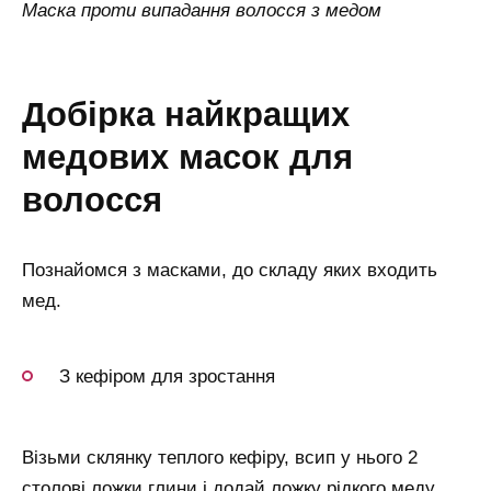
Маска проти випадання волосся з медом
добірка найкращих
медових масок для
волосся
Познайомся з масками, до складу яких входить
мед.
З кефіром для зростання
Візьми склянку теплого кефіру, всип у нього 2
столові ложки глини і додай ложку рідкого меду.