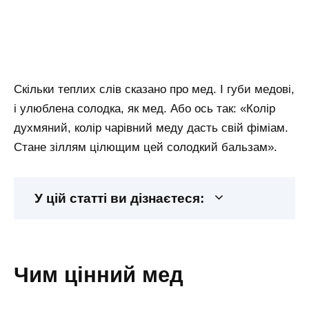
Скільки теплих слів сказано про мед. І губи медові,
і улюблена солодка, як мед. Або ось так: «Колір
духмяний, колір чарівний меду дасть свій фіміам.
Стане зіллям цілющим цей солодкий бальзам».
У цій статті ви дізнаєтеся:
чим цінний мед