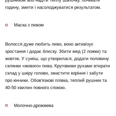
рушником або надіти теплу шапочку, почекати
годину, змити і насолоджуватися результатом.
Маска з пивом
Волосся дуже любить пиво, воно активізує
зростання і додає блиску. Збити мед (2 ложки) та
жовток. У суміш, що утворилася, додати половину
склянки «живого» пива. Круговими рухами втирати
склад у шкіру голови, змастити коріння і забути
про кінчики. Обов'язкові плівка, теплий рушник та
40-50 хвилин повного спокою.
Молочно-дрожжева