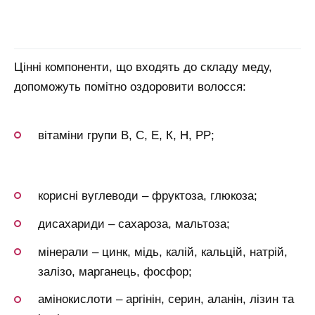
Цінні компоненти, що входять до складу меду,
допоможуть помітно оздоровити волосся:
вітаміни групи В, С, Е, К, Н, РР;
корисні вуглеводи – фруктоза, глюкоза;
дисахариди – сахароза, мальтоза;
мінерали – цинк, мідь, калій, кальцій, натрій,
залізо, марганець, фосфор;
амінокислоти – аргінін, серин, аланін, лізин та