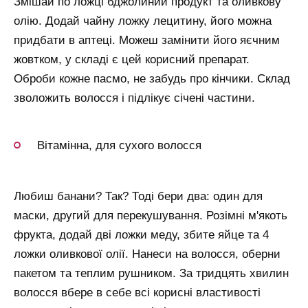
Змішай по ложці бджолиний продукт та оливкову
олію. Додай чайну ложку лецитину, його можна
придбати в аптеці. Можеш замінити його яєчним
жовтком, у складі є цей корисний препарат.
Оброби кожне пасмо, не забудь про кінчики. Склад
зволожить волосся і підлікує січені частини.
Вітамінна, для сухого волосся
Любиш банани? Так? Тоді бери два: один для
маски, другий для перекушування. Розімні м'якоть
фрукта, додай дві ложки меду, збите яйце та 4
ложки оливкової олії. Нанеси на волосся, оберни
пакетом та теплим рушником. За тридцять хвилин
волосся вбере в себе всі корисні властивості