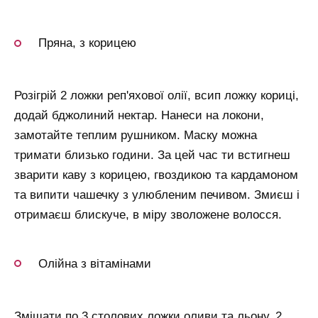
Пряна, з корицею
Розігрій 2 ложки реп'яхової олії, всип ложку кориці,
додай бджолиний нектар. Нанеси на локони,
замотайте теплим рушником. Маску можна
тримати близько години. За цей час ти встигнеш
зварити каву з корицею, гвоздикою та кардамоном
та випити чашечку з улюбленим печивом. Змиєш і
отримаєш блискуче, в міру зволожене волосся.
Олійна з вітамінами
Змішати по 3 столових ложки оливи та льону, 2