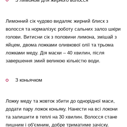
З лимоном для жирного волосся
Лимонний сік чудово видаляє жирний блиск з
волосся та нормалізує роботу сальних залоз шкіри
голови. Витисни сік з половини лимона, змішай з
яйцем, двома ложками оливкової олії та трьома
ложками меду. Дія маски – 40 хвилин, після
завершення змий великою кількістю води.
З коньячком
Ложку меду та жовток збити до однорідної маси,
додати пару ложок коньяку. Нанести на всі локони
та залишити в теплі на 30 хвилин. Волосся стане
пишним і об'ємним, добре триматиме зачіску.