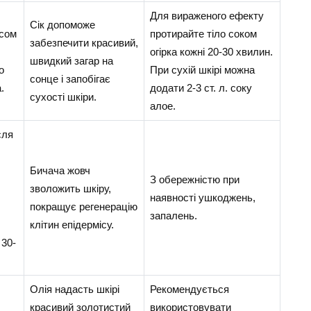
Для вираженого ефекту
Сік допоможе
сом
протирайте тіло соком
забезпечити красивий,
огірка кожні 20-30 хвилин.
швидкий загар на
о
При сухій шкірі можна
сонце і запобігає
.
додати 2-3 ст. л. соку
сухості шкіри.
алое.
сля
Бичача жовч
З обережністю при
зволожить шкіру,
наявності ушкоджень,
покращує регенерацію
запалень.
клітин епідермісу.
 30-
Олія надасть шкірі
Рекомендується
красивий золотистий
використовувати