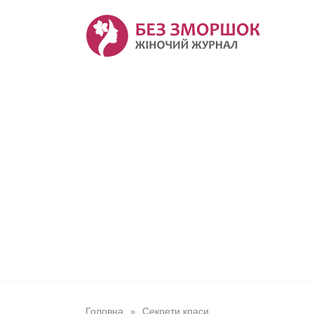
Перейти
до
вмісту
Головна
Секрети краси
»