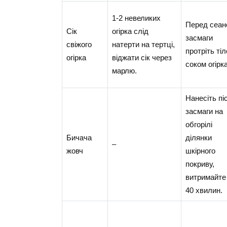
1-2 невеликих
Перед сеан
Сік
огірка слід
засмаги
свіжого
натерти на тертці,
протріть тіл
огірка
віджати сік через
соком огірка
марлю.
Нанесіть пі
засмаги на
обгорілі
Бичача
ділянки
–
жовч
шкірного
покриву,
витримайте
40 хвилин.