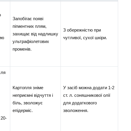
ю
Запобігає появі
пігментних плям,
З обережністю при
захищає від надлишку
ию
чутливої, сухої шкіри.
ультрафіолетових
променів.
сля
Картопля зніме
У засіб можна додати 1-2
неприємні відчуття і
ст. л. соняшникової олії
біль, зволожує
для додаткового
епідерміс.
зволоження.
 20-