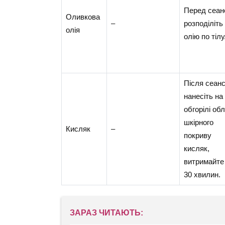
Перед сеан
Оливкова
–
розподіліть
олія
олію по тілу
Після сеан
нанесіть на
обгорілі обл
шкірного
Кисляк
–
покриву
кисляк,
витримайте
30 хвилин.
ЗАРАЗ ЧИТАЮТЬ: