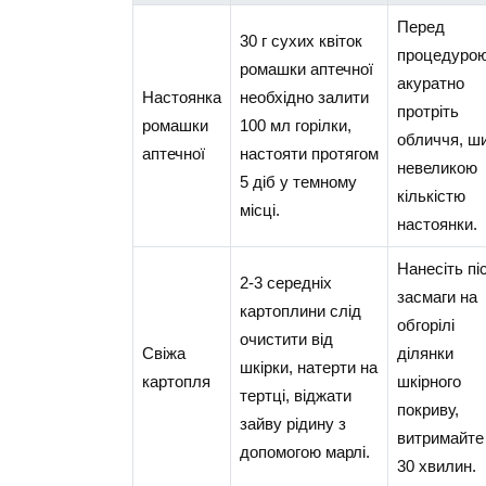
Перед
30 г сухих квіток
процедуро
ромашки аптечної
акуратно
Настоянка
необхідно залити
протріть
ромашки
100 мл горілки,
обличчя, ш
аптечної
настояти протягом
невеликою
5 діб у темному
кількістю
місці.
настоянки.
Нанесіть пі
2-3 середніх
засмаги на
картоплини слід
обгорілі
очистити від
Свіжа
ділянки
шкірки, натерти на
картопля
шкірного
тертці, віджати
покриву,
зайву рідину з
витримайте
допомогою марлі.
30 хвилин.