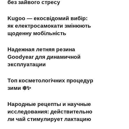
без зайвого стресу
Kugoo — екосвідомий вибір:
як електросамокати змінюють
щоденну мобільність
Надежная летняя резина
Goodyear для динамичной
эксплуатации
Топ косметологічних процедур
зими ❄️✨
Народные рецепты и научные
исследования: действительно
ли чай стимулирует лактацию