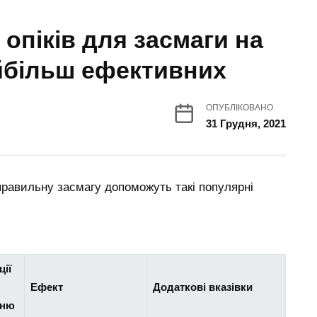
 опіків для засмаги на
йбільш ефективних
ОПУБЛІКОВАНО
31 Грудня, 2021
правильну засмагу допоможуть такі популярні
ії
Ефект
Додаткові вказівки
нню