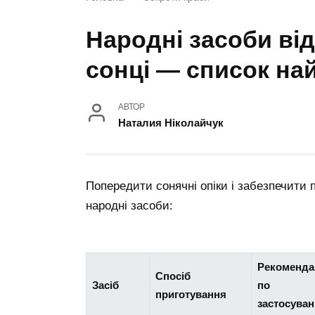
Народні засоби від
сонці — список на
АВТОР
Наталия Ніколайчук
Попередити сонячні опіки і забезпечити 
народні засоби:
Рекомендац
Спосіб
Засіб
по
приготування
застосува