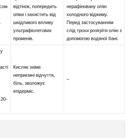
сом
відтінок, попередить
нерафіновану олію
опіки і захистить від
холодного віджиму.
.
шкідливого впливу
Перед застосуванням
ультрафіолетових
слід трохи розігріти олію з
променів.
допомогою водяної бані.
су
асті
Кисляк зніме
неприємні відчуття,
–
біль, зволожує
епідерміс.
 20-