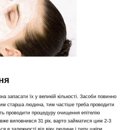
ня
а запасати їх у великій кількості. Засоби повинно
Чим старша людина, тим частіше треба проводити
уть проводити процедуру очищення епітелію
вже виповнився 31 рік, варто займатися цим 2-3
я в залежності від віку людини і типу шкіри.