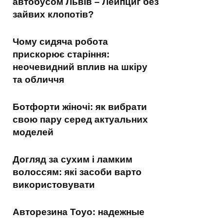
автобусом Львів – Лейпциг без
зайвих клопотів?
Чому сидяча робота
прискорює старіння:
неочевидний вплив на шкіру
та обличчя
Ботфорти жіночі: як вибрати
свою пару серед актуальних
моделей
Догляд за сухим і ламким
волоссям: які засоби варто
використовувати
Авторезина Toyo: надежные