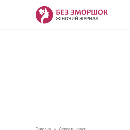
Перейти
до
вмісту
Головна
Секрети краси
»