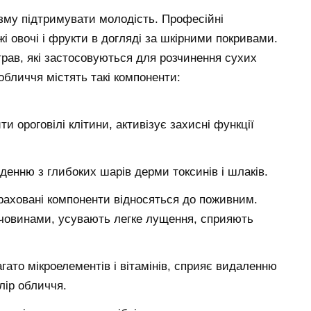
зму підтримувати молодість. Професійні
і овочі і фрукти в догляді за шкірними покривами.
трав, які застосовуються для розчинення сухих
обличчя містять такі компоненти:
 ороговілі клітини, активізує захисні функції
денню з глибоких шарів дерми токсинів і шлаків.
ераховані компоненти відносяться до поживним.
човинами, усувають легке лущення, сприяють
агато мікроелементів і вітамінів, сприяє видаленню
лір обличчя.