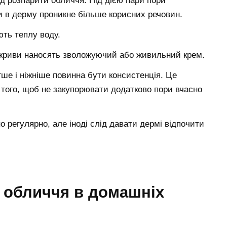
ід розпарити обличчя. Під дією пари пори
и в дерму проникне більше корисних речовин.
ть теплу воду.
покриви наносять зволожуючий або живильний крем.
ше і ніжніше повинна бути консистенція. Це
того, щоб не закупорювати додатково пори вчасно
 регулярно, але іноді слід давати дермі відпочити