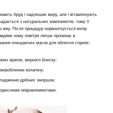
вають бруд і надлишки жиру, але і вітамінізують
адається з натуральних компонентів, тому її
 віку. Після процедур нормалізується колір
авдяки чому повітря легше проникає в
ування очищаючих масок для обличчя сприяє:
рних крапок, жирного блиску;
і виробленню колагену;
ладження дрібних зморшок;
 корисними мікроелементами.