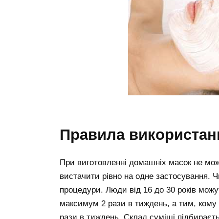
правила використан
При виготовленні домашніх масок не можн
вистачити рівно на одне застосування. 
процедури. Люди від 16 до 30 років мож
максимум 2 рази в тиждень, а тим, кому 
рази в тиждень. Склад суміші підбираєтьс