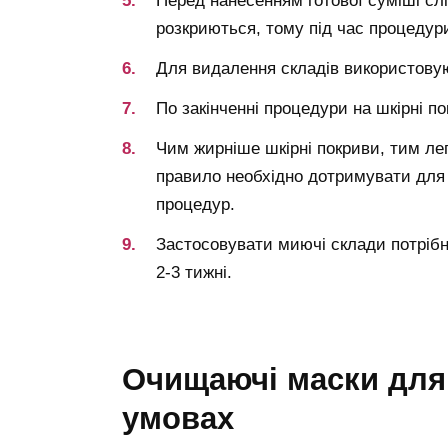
Перед нанесенням готової суміші сл
розкриються, тому під час процедур
Для видалення складів використовую
По закінченні процедури на шкірні 
Чим жирніше шкірні покриви, тим лег
правило необхідно дотримувати для 
процедур.
Застосовувати миючі склади потрібно
2-3 тижні.
очищаючі маски для обличчя в домашніх
умовах