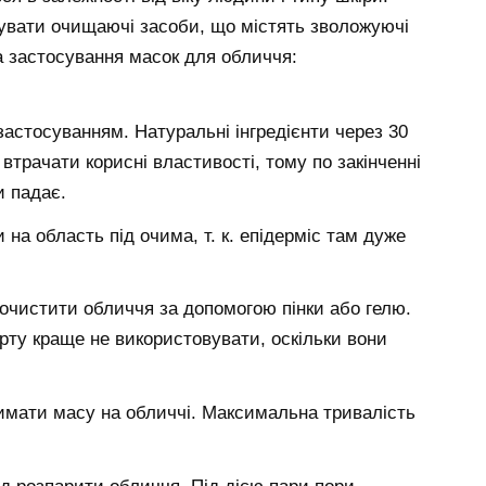
увати очищаючі засоби, що містять зволожуючі
а застосування масок для обличчя:
застосуванням. Натуральні інгредієнти через 30
трачати корисні властивості, тому по закінченні
и падає.
а область під очима, т. к. епідерміс там дуже
очистити обличчя за допомогою пінки або гелю.
ту краще не використовувати, оскільки вони
имати масу на обличчі. Максимальна тривалість