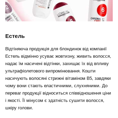
естель
Відтіняюча продукція для блондинок від компанії
Естель відмінно усуває жовтизну, живить волосся,
надає їм насичені відтінки, захищає їх від впливу
ультрафіолетового випромінювання. Кошти
насичують волосяні стрижні вітаміном B5, завдяки
чому вони стають еластичними, слухняними. До
переваг продукції відноситься співвідношення ціни
і якості. Її мінусом є здатність сушити волосся,
шкіру голови.