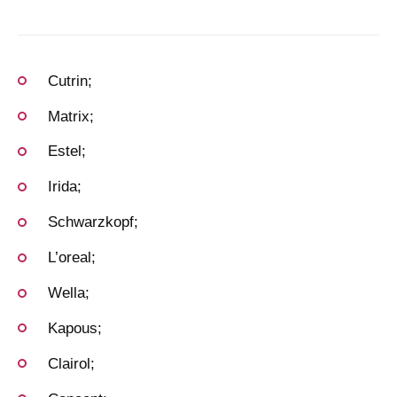
Cutrin;
Matrix;
Estel;
Irida;
Schwarzkopf;
L’oreal;
Wella;
Kapous;
Clairol;