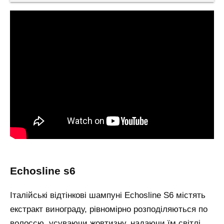
echosline s6
Італійські відтінкові шампуні Echosline S6 містять
екстракт винограду, рівномірно розподіляються по
волоссю, усуваючи жовтизну, надаючи їм світлі