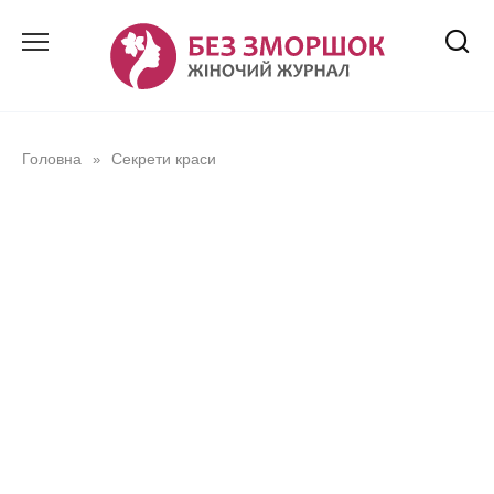
Перейти
до
вмісту
Головна
Секрети краси
»