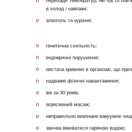
перепади температур, які часто пов'
в холод і навпаки;
алкоголь та куріння;
генетична схильність;
ендокринні порушення;
нестача кремнію в організмі, що при
надважкі фізичні навантаження;
вік за 30 років;
агресивний масаж;
неправильно виконане вакуумне чищ
звичка вмиватися гарячою водою;