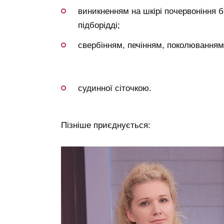
виникненням на шкірі почервоніння бе
підборідді;
свербінням, печінням, поколюванням
судинної сіточкою.
Пізніше приєднується: