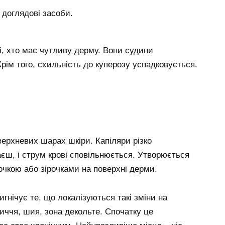
доглядові засоби.
 ті, хто має чутливу дерму. Вони судини
Крім того, схильність до куперозу успадковується.
верхневих шарах шкіри. Капіляри різко
аєш, і струм крові сповільнюється. Утворюється
точкою або зірочками на поверхні дерми.
гнічує те, що локалізуються такі зміни на
личчя, шия, зона декольте. Спочатку це