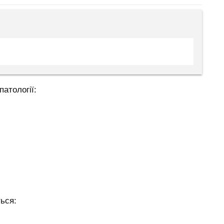
атології:
ься: