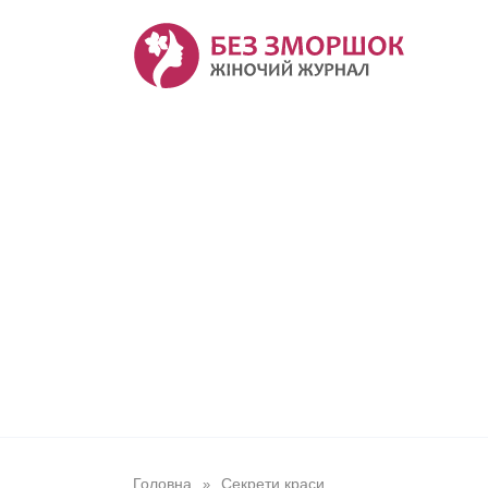
Перейти
до
вмісту
Головна
Секрети краси
»