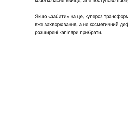
короткочасне явище, але поступово проц
Якщо «забити» на це, купероз трансформ
вже захворювання, а не косметичний дефе
розширені капіляри прибрати.