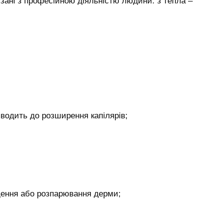
язані з професійною діяльністю людини: з тепла –
зводить до розширення капілярів;
ення або розпарювання дерми;