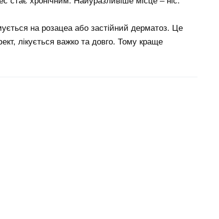
ес стає хронічним. Найуразливіше місце – ніс.
ується на розацеа або застійний дерматоз. Це
кт, лікується важко та довго. Тому краще