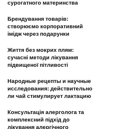
сурогатного материнства
Брендування товарів:
створюємо корпоративний
імідж через подарунки
Життя без мокрих плям:
сучасні методи лікування
підвищеної пітливості
Народные рецепты и научные
исследования: действительно
ли чай стимулирует лактацию
Консультація алерголога та
комплексний підхід до
лікування алергічного