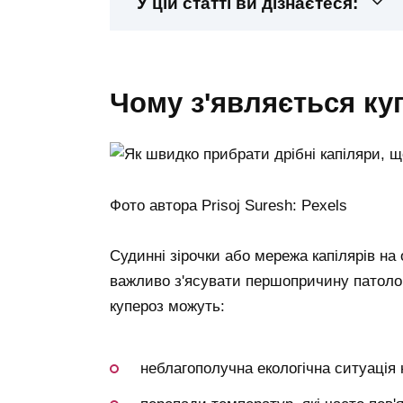
У цій статті ви дізнаєтеся:
чому з'являється ку
Фото автора Prisoj Suresh: Pexels
Судинні зірочки або мережа капілярів на
важливо з'ясувати першопричину патолог
купероз можуть:
неблагополучна екологічна ситуація н