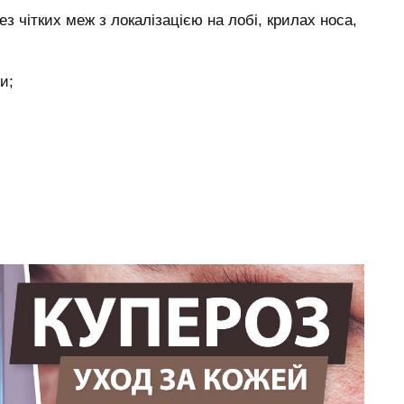
з чітких меж з локалізацією на лобі, крилах носа,
и;