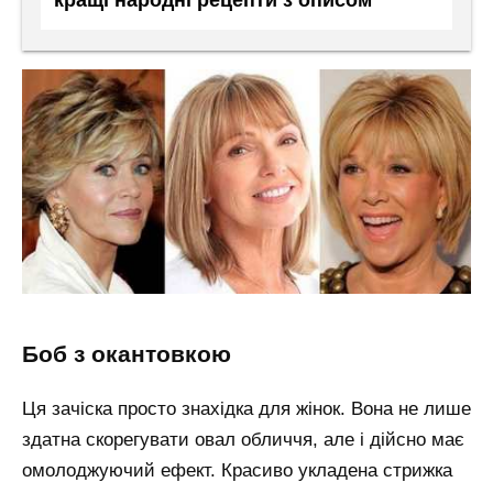
кращі народні рецепти з описом
боб з окантовкою
Ця зачіска просто знахідка для жінок. Вона не лише
здатна скорегувати овал обличчя, але і дійсно має
омолоджуючий ефект. Красиво укладена стрижка