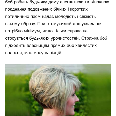
боб робить будь-яку даму елегантною та жіночною,
поєднання подовжених бічних і коротких
потиличних пасм надає молодість і свіжість
всьому образу. При этомусилий для укладання
потрібно мінімум, якщо тільки справа не
стосується будь-яких урочистостей. Стрижка боб
підходить власницям прямих або хвилястих
волосся, має масу варіацій.