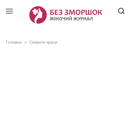
Перейти
до
вмісту
Головна
Секрети краси
»