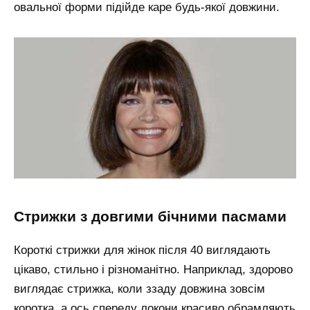
овальної форми підійде каре будь-якої довжини.
стрижки з довгими бічними пасмами
Короткі стрижки для жінок після 40 виглядають
цікаво, стильно і різноманітно. Наприклад, здорово
виглядає стрижка, коли ззаду довжина зовсім
коротка, а ось спереду локони красиво обрамляють