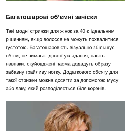
багатошарові об’ємні зачіски
Такі модні стрижки для жінок за 40 є ідеальним
рішенням, якщо волосся не можуть похвалитися
густотою. Багатошаровість візуально збільшує
об’єм, не вимагає довгої укладання, навіть
навпаки, скуйовджені пасма додадуть образу
забавну грайливу нотку. Додаткового обсягу для
такої стрижки можна досягти за допомогою мусу
або лаку, який розподіляється біля коренів.