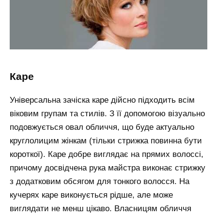
каре
Універсальна зачіска каре дійсно підходить всім
віковим групам та стилів. З її допомогою візуально
подовжується овал обличчя, що буде актуально
круглолицим жінкам (тільки стрижка повинна бути
короткої). Каре добре виглядає на прямих волоссі,
причому досвідчена рука майстра виконає стрижку
з додатковим обсягом для тонкого волосся. На
кучерях каре виконується рідше, але може
виглядати не менш цікаво. Власницям обличчя