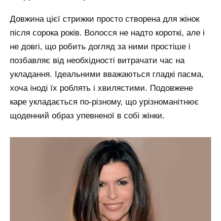
Довжина цієї стрижки просто створена для жінок
після сорока років. Волосся не надто короткі, але і
не довгі, що робить догляд за ними простіше і
позбавляє від необхідності витрачати час на
укладання. Ідеальними вважаються гладкі пасма,
хоча іноді їх роблять і хвилястими. Подовжене
каре укладається по-різному, що урізноманітнює
щоденний образ упевненої в собі жінки.