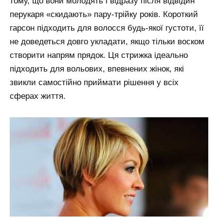
тому, що вони молодять і відразу після відвідин
перукаря «скидають» пару-трійку років. Короткий
гарсон підходить для волосся будь-якої густоти, її
не доведеться довго укладати, якщо тільки воском
створити напрям прядок. Ця стрижка ідеально
підходить для вольових, впевнених жінок, які
звикли самостійно приймати рішення у всіх
сферах життя.