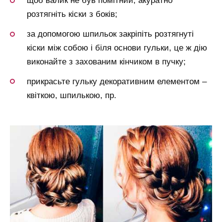
щоб валик не був помітний, акуратно
розтягніть кіски з боків;
за допомогою шпильок закріпіть розтягнуті
кіски між собою і біля основи гульки, це ж дію
виконайте з захованим кінчиком в пучку;
прикрасьте гульку декоративним елементом –
квіткою, шпилькою, пр.