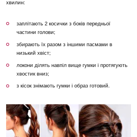
хвилин:
заплітають 2 косички з боків передньої
частини голови;
збирають їх разом з іншими пасмами в
низький хвіст;
локони ділять навпіл вище гумки і протягують
хвостик вниз;
з кісок знімають гумки і образ готовий.