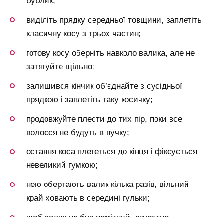
бублик;
виділіть прядку середньої товщини, заплетіть
класичну косу з трьох частин;
готову косу оберніть навколо валика, але не
затягуйте щільно;
залишився кінчик об’єднайте з сусідньої
прядкою і заплетіть таку косичку;
продовжуйте плести до тих пір, поки все
волосся не будуть в пучку;
остання коса плететься до кінця і фіксується
невеликий гумкою;
нею обертають валик кілька разів, вільний
край ховають в середині гульки;