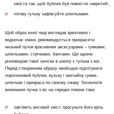
хвоста так, щоб бублик був повністю закритий;
готову гульку зафіксуйте шпильками.
Щоб образ юної леді виглядав креативно і
водночас ніжно, рекомендується прикрасити
низький пучок красивими аксесуарами – гумками,
шпильками, стрічками, бантами. Ще одним
різновидом такої зачіски в школу є гулька з кос.
Перед створенням образу необхідно підготувати
поролоновий бублик, вузьку і звичайну гумки,
шпильки і прикраса по своєму смаку. Технологія
виконання пучка з кіс на середні локони така:
зав’яжіть високий хвіст, просуньте його крізь